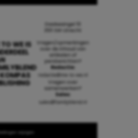
Daalsesingel 51
3511 SW Utrecht
Vragen/opmerkingen
 TO WE IS
over de inhoud van
DERDEEL
artikelen of
AN
persberichten?
MILYBLEND
Redactie:
 KOMPAS
redactie@me-to-we.nl
BLISHING
Vragen over
samenwerken?
Sales:
sales@familyblend.nl
ellingen wijzigen