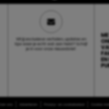
ME
Wil jij exclusieve verhalen, updates en
ON
tips waar je echt wat aan hebt? Schrijf
V
je in voor onze nieuwsbrief.
FA
EN
PU
ver ons
Adverteren
Privacy- en cookiebeleid
Cookie-inst