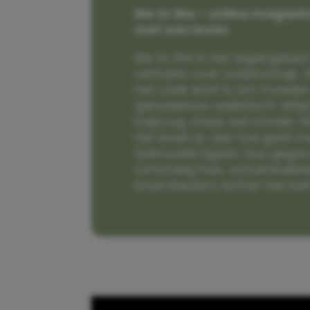
Me to We – online magazin
met een leven
Me to We is het tegengeluid 
verhalen over ouderschap. W
het vaak écht is om moeder t
genadeloos realistisch. Alti
knipoog, maar wel zonder fi
het leven er aan toe gaat m
(eenouder)gezin. Dus gega
rommelig huis, schuimbekke
boze kleuters achter het be