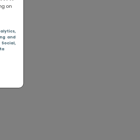
ing on
nalytics
,
ing and
, Social
,
ata