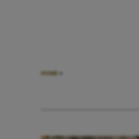
HOME
»
KRIJSMOEDER