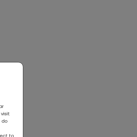
ar
visit
s do
ject to