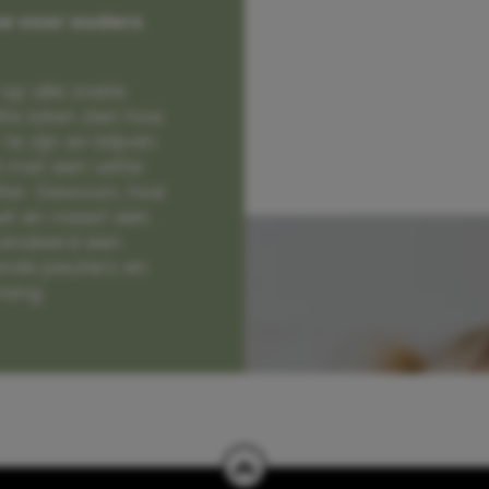
e voor ouders
op alle zoete
e laten zien hoe
e zijn en blijven
jd met een vette
lter. Gewoon, hoe
et en naast een
randeerd een
nde peuters en
hang.