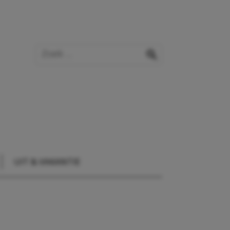
Zoek op de website
zoeken
UIT & VAKANTIE