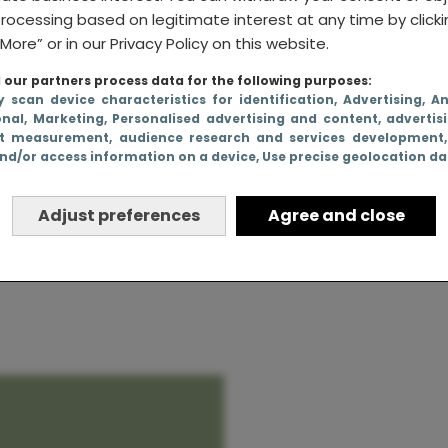
rocessing based on legitimate interest at any time by click
More” or in our Privacy Policy on this website.
our partners process data for the following purposes:
smoeder
y scan device characteristics for identification
, Advertising
, A
onal
, Marketing
, Personalised advertising and content, advertis
n de
t measurement, audience research and services development
nd/or access information on a device
, Use precise geolocation d
de
eeg
Adjust preferences
Agree and close