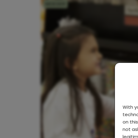
MOEDER
With 
techno
on thi
not as
legiti