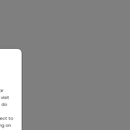
ar
visit
s do
ject to
ing on