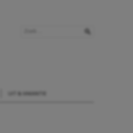
Zoek op de website
zoeken
UIT & VAKANTIE