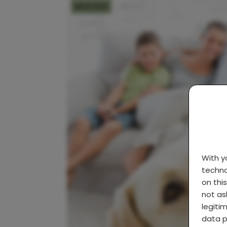
MOEDER
With 
techno
on thi
not as
legiti
data p