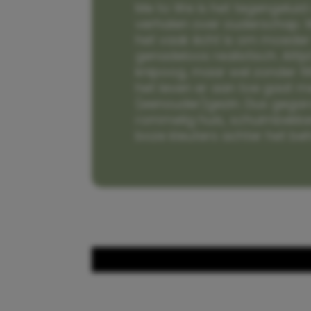
Me to We is het tegengeluid 
verhalen over ouderschap. W
het vaak écht is om moeder t
genadeloos realistisch. Alti
knipoog, maar wel zonder fi
het leven er aan toe gaat m
(eenouder)gezin. Dus gega
rommelig huis, schuimbekke
boze kleuters achter het be