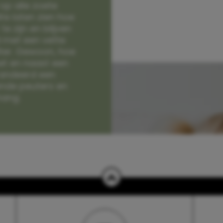
op alle zoete
e laten zien hoe
e zijn en blijven
jd met een vette
lter. Gewoon, hoe
et en naast een
randeerd een
nde peuters en
hang.