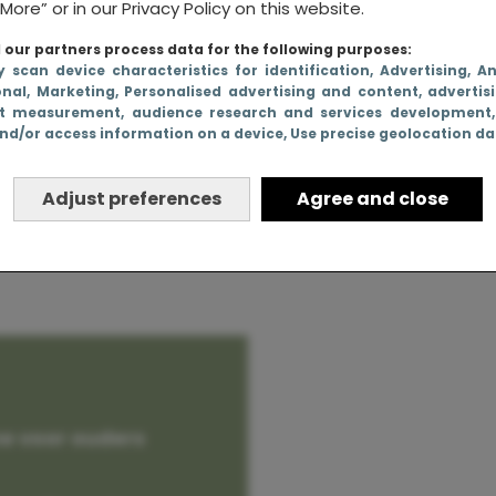
More” or in our Privacy Policy on this website.
our partners process data for the following purposes:
y scan device characteristics for identification
, Advertising
, A
onal
, Marketing
, Personalised advertising and content, advertis
ssie: “Wat
t measurement, audience research and services development
nd/or access information on a device
, Use precise geolocation d
 normaal?”
Adjust preferences
Agree and close
e voor ouders