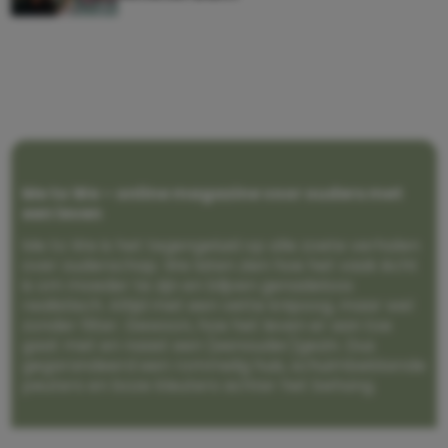
Me to We – online magazine voor ouders met
een leven
Me to We is het tegengeluid op alle zoete verhalen
over ouderschap. We laten zien hoe het vaak écht
is om moeder te zijn en blijven genadeloos
realistisch. Altijd met een vette knipoog, maar wel
zonder filter. Gewoon, hoe het leven er aan toe
gaat met en naast een (eenouder)gezin. Dus
gegarandeerd een rommelig huis, schuimbekkende
peuters en boze kleuters achter het behang.