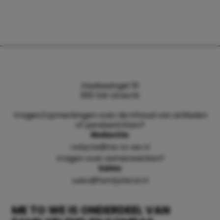
Daalsesingel 51
3511 SW Utrecht
Vragen/opmerkingen over de inhoud van artikelen
of persberichten?
Redactie:
redactie@me-to-we.nl
Vragen over samenwerken?
Sales:
sales@familyblend.nl
ME TO WE IS ONDERDEEL VAN