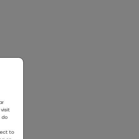
ar
visit
s do
ject to