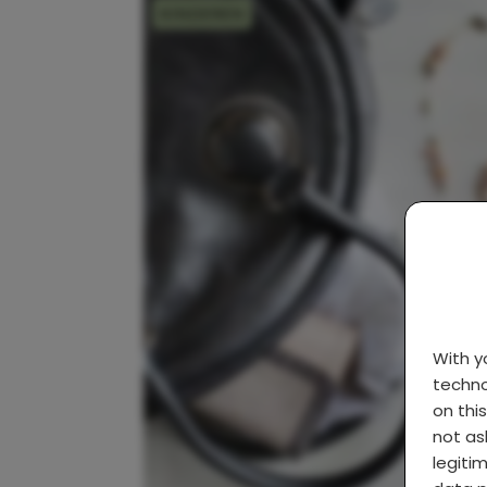
KINDEREN
With 
techno
on thi
not as
legiti