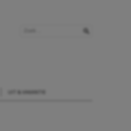
Zoek op de website
zoeken
UIT & VAKANTIE