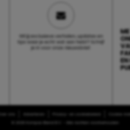
ME
Wil jij exclusieve verhalen, updates en
ON
tips waar je echt wat aan hebt? Schrijf
V
je in voor onze nieuwsbrief.
FA
EN
PU
ver ons
Adverteren
Privacy- en cookiebeleid
Cookie-inst
© 2026 Kompas Blend B.V. - Alle rechten voorbehouden