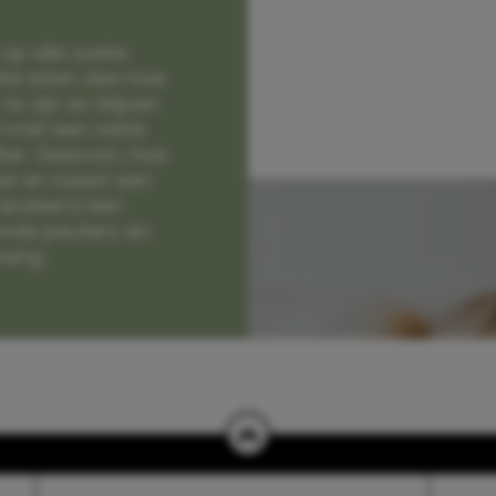
op alle zoete
e laten zien hoe
e zijn en blijven
jd met een vette
lter. Gewoon, hoe
et en naast een
randeerd een
nde peuters en
hang.