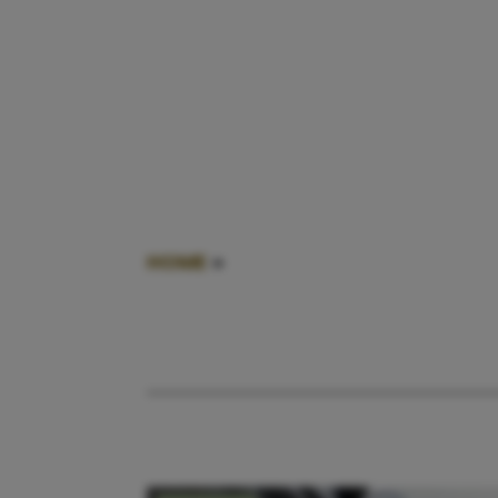
HOME
»
KWIJTMAKEN