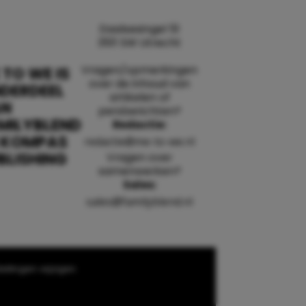
Daalsesingel 51
3511 SW Utrecht
Vragen/opmerkingen
 TO WE IS
over de inhoud van
DERDEEL
artikelen of
AN
persberichten?
MILYBLEND
Redactie:
 KOMPAS
redactie@me-to-we.nl
BLISHING
Vragen over
samenwerken?
Sales:
sales@familyblend.nl
ellingen wijzigen