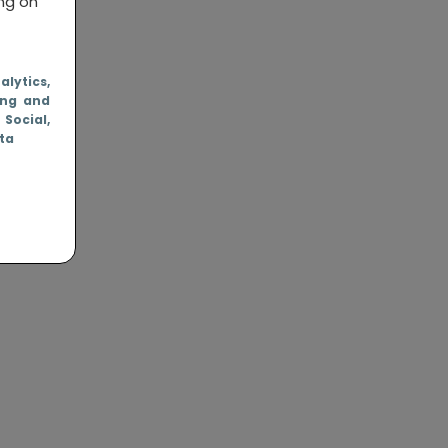
ing on
nalytics
,
ing and
, Social
,
ata