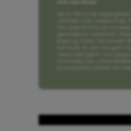
met een leven
Me to We is het tegengeluid 
verhalen over ouderschap. W
het vaak écht is om moeder t
genadeloos realistisch. Alti
knipoog, maar wel zonder fi
het leven er aan toe gaat m
(eenouder)gezin. Dus gega
rommelig huis, schuimbekke
boze kleuters achter het be