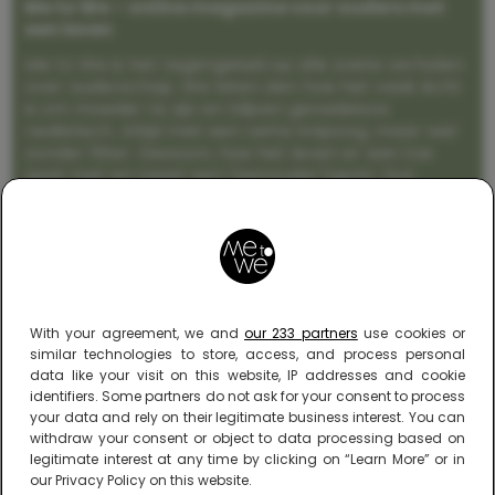
Me to We – online magazine voor ouders met
een leven
Me to We is het tegengeluid op alle zoete verhalen
over ouderschap. We laten zien hoe het vaak écht
is om moeder te zijn en blijven genadeloos
realistisch. Altijd met een vette knipoog, maar wel
zonder filter. Gewoon, hoe het leven er aan toe
gaat met en naast een (eenouder)gezin. Dus
gegarandeerd een rommelig huis, schuimbekkende
peuters en boze kleuters achter het behang.
With your agreement, we and
our 233 partners
use cookies or
similar technologies to store, access, and process personal
data like your visit on this website, IP addresses and cookie
identifiers. Some partners do not ask for your consent to process
your data and rely on their legitimate business interest. You can
withdraw your consent or object to data processing based on
legitimate interest at any time by clicking on “Learn More” or in
our Privacy Policy on this website.