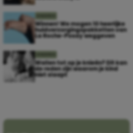
KINDEREN
Winnen! We mogen 10 heerlijke
huidverzorgingspakketten van
La Roche-Posay weggeven
KINDEREN
Wallen tot op je knieën? Dit kan
de reden zijn waarom je kind
niet slaapt