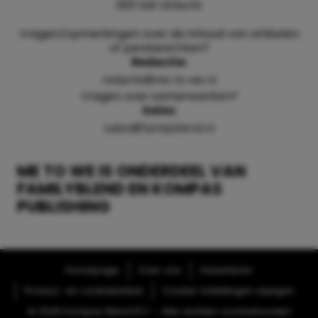
3511 SW Utrecht
Vragen/opmerkingen over de inhoud van artikelen
of persberichten?
Redactie:
redactie@me-to-we.nl
Vragen over samenwerken?
Sales:
sales@familyblend.nl
ME TO WE IS ONDERDEEL VAN
FAMILYBLEND EN KOMPAS
PUBLISHING
Homepage
Over ons
Adverteren
Privacy- en cookiebeleid
Cookie-instellingen wijzigen
© 2026 Kompas Blend B.V. - Alle rechten voorbehouden