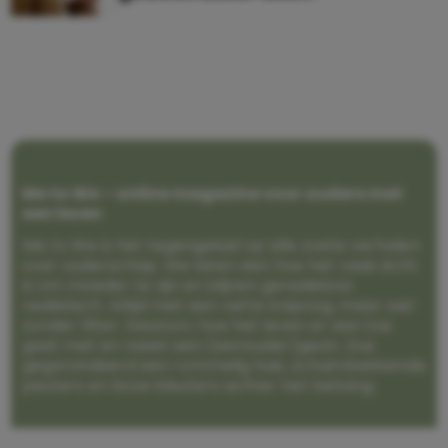
Me to We – online magazine voor ouders met
een leven
Me to We is het tegengeluid op alle zoete verhalen
over ouderschap. We laten zien hoe het vaak écht
is om moeder te zijn en blijven genadeloos
realistisch. Altijd met een vette knipoog, maar wel
zonder filter. Gewoon, hoe het leven er aan toe
gaat met en naast een (eenouder)gezin. Dus
gegarandeerd een rommelig huis, schuimbekkende
peuters en boze kleuters achter het behang.