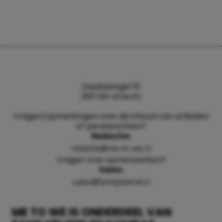
Daalsesingel 51
3511 SW Utrecht
Vragen/opmerkingen over de inhoud van artikelen
of persberichten?
Redactie:
redactie@me-to-we.nl
Vragen over samenwerken?
Sales:
sales@familyblend.nl
ME TO WE IS ONDERDEEL VAN