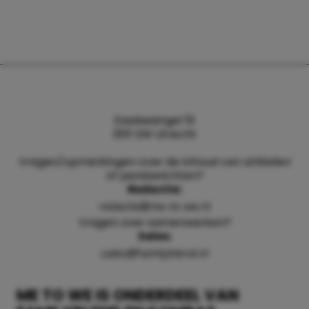
Daalsesingel 51
3511 SW Utrecht
Vragen/opmerkingen over de inhoud van artikelen
of persberichten?
Redactie:
redactie@me-to-we.nl
Vragen over samenwerken?
Sales:
sales@familyblend.nl
ME TO WE IS ONDERDEEL VAN