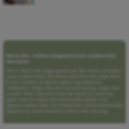
Me to We – online magazine voor ouders met
een leven
Me to We is het tegengeluid op alle zoete verhalen
over ouderschap. We laten zien hoe het vaak écht
is om moeder te zijn en blijven genadeloos
realistisch. Altijd met een vette knipoog, maar wel
zonder filter. Gewoon, hoe het leven er aan toe
gaat met en naast een (eenouder)gezin. Dus
gegarandeerd een rommelig huis, schuimbekkende
peuters en boze kleuters achter het behang.