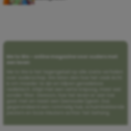
Me to We – online magazine voor ouders met
een leven
Me to We is het tegengeluid op alle zoete verhalen
over ouderschap. We laten zien hoe het vaak écht
is om moeder te zijn en blijven genadeloos
realistisch. Altijd met een vette knipoog, maar wel
zonder filter. Gewoon, hoe het leven er aan toe
gaat met en naast een (eenouder)gezin. Dus
gegarandeerd een rommelig huis, schuimbekkende
peuters en boze kleuters achter het behang.