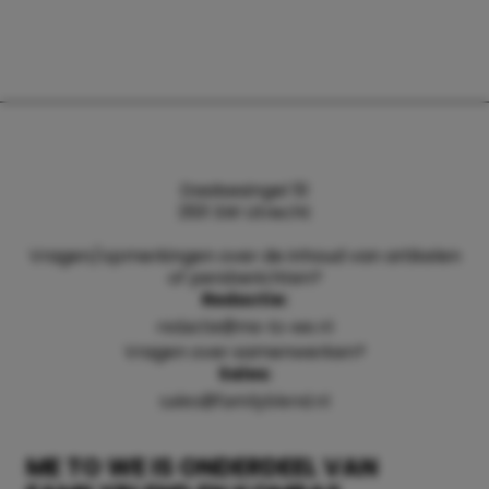
Daalsesingel 51
3511 SW Utrecht
Vragen/opmerkingen over de inhoud van artikelen
of persberichten?
Redactie:
redactie@me-to-we.nl
Vragen over samenwerken?
Sales:
sales@familyblend.nl
ME TO WE IS ONDERDEEL VAN