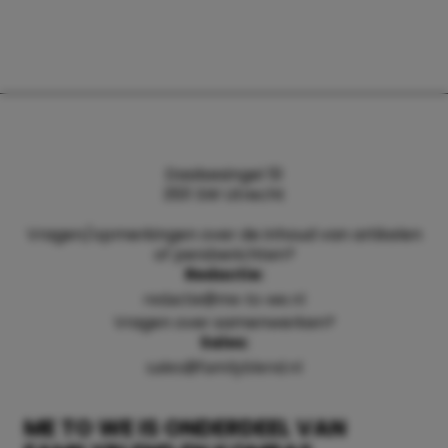
Daalsesingel 51
3511 SW Utrecht
Vragen/opmerkingen over de inhoud van artikelen
of persberichten?
Redactie:
redactie@me-to-we.nl
Vragen over samenwerken?
Sales:
sales@familyblend.nl
ME TO WE IS ONDERDEEL VAN