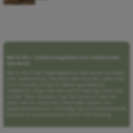
Me to We – online magazine voor ouders met
een leven
Me to We is het tegengeluid op alle zoete verhalen
over ouderschap. We laten zien hoe het vaak écht
is om moeder te zijn en blijven genadeloos
realistisch. Altijd met een vette knipoog, maar wel
zonder filter. Gewoon, hoe het leven er aan toe
gaat met en naast een (eenouder)gezin. Dus
gegarandeerd een rommelig huis, schuimbekkende
peuters en boze kleuters achter het behang.