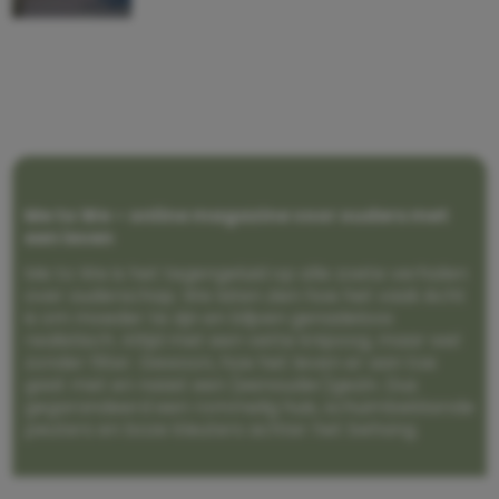
Me to We – online magazine voor ouders met
een leven
Me to We is het tegengeluid op alle zoete verhalen
over ouderschap. We laten zien hoe het vaak écht
is om moeder te zijn en blijven genadeloos
realistisch. Altijd met een vette knipoog, maar wel
zonder filter. Gewoon, hoe het leven er aan toe
gaat met en naast een (eenouder)gezin. Dus
gegarandeerd een rommelig huis, schuimbekkende
peuters en boze kleuters achter het behang.