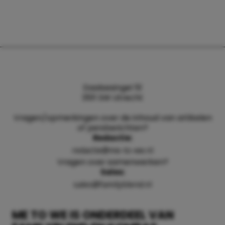
Daalsesingel 51
3511 SW Utrecht
Vragen/opmerkingen over de inhoud van artikelen
of persberichten?
Redactie:
redactie@me-to-we.nl
Vragen over samenwerken?
Sales:
sales@familyblend.nl
ME TO WE IS ONDERDEEL VAN