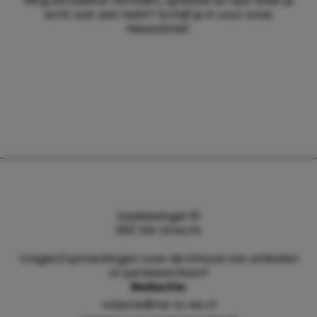
Wil jij exclusieve verhalen, updates en tips waar je
echt wat aan hebt? Schrijf je in voor onze
nieuwsbrief.
Daalsesingel 51
3511 SW Utrecht
Vragen/opmerkingen over de inhoud van artikelen
of persberichten?
Redactie:
redactie@me-to-we.nl