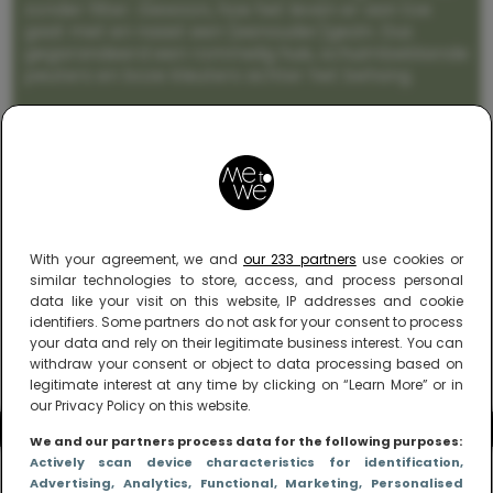
zonder filter. Gewoon, hoe het leven er aan toe
gaat met en naast een (eenouder)gezin. Dus
gegarandeerd een rommelig huis, schuimbekkende
peuters en boze kleuters achter het behang.
With your agreement, we and
our 233 partners
use cookies or
similar technologies to store, access, and process personal
data like your visit on this website, IP addresses and cookie
identifiers. Some partners do not ask for your consent to process
your data and rely on their legitimate business interest. You can
withdraw your consent or object to data processing based on
legitimate interest at any time by clicking on “Learn More” or in
our Privacy Policy on this website.
We and our partners process data for the following purposes:
Actively scan device characteristics for identification
,
Advertising
, Analytics
, Functional
, Marketing
, Personalised