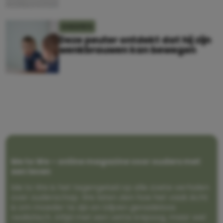
KINDEREN
Deze peuter ontdekt dat hij zijn
wenkbrauwen kan bewegen
Me to We – online magazine voor ouders met
een leven
Me to We is het tegengeluid op alle zoete verhalen
over ouderschap. We laten zien hoe het vaak écht
is om moeder te zijn en blijven genadeloos
realistisch. Altijd met een vette knipoog, maar wel