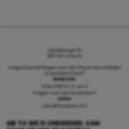
Daalsesingel 51
3511 SW Utrecht
Vragen/opmerkingen over de inhoud van artikelen
of persberichten?
Redactie:
redactie@me-to-we.nl
Vragen over samenwerken?
Sales:
sales@familyblend.nl
ME TO WE IS ONDERDEEL VAN