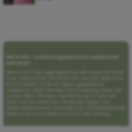
Me to We – online magazine voor ouders met
een leven
Me to We is het tegengeluid op alle zoete verhalen
over ouderschap. We laten zien hoe het vaak écht
is om moeder te zijn en blijven genadeloos
realistisch. Altijd met een vette knipoog, maar wel
zonder filter. Gewoon, hoe het leven er aan toe
gaat met en naast een (eenouder)gezin. Dus
gegarandeerd een rommelig huis, schuimbekkende
peuters en boze kleuters achter het behang.