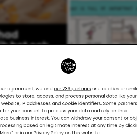
 had
ik het ook
De allerleukste én
verschrikkelijkste
kanten van het
opvoeden van een
peuter
your agreement, we and
our 233 partners
use cookies or simil
logies to store, access, and process personal data like your 
EDER
MOEDER
s website, IP addresses and cookie identifiers. Some partner
k for your consent to process your data and rely on their
mate business interest. You can withdraw your consent or ob
rocessing based on legitimate interest at any time by click
More” or in our Privacy Policy on this website.