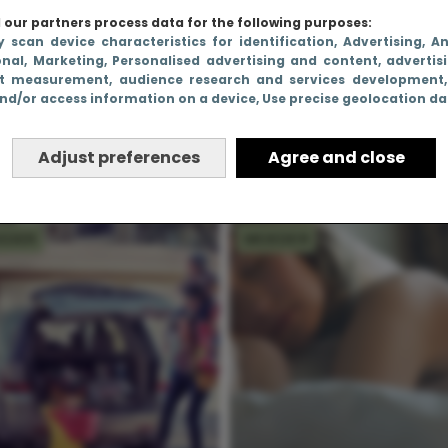
our partners process data for the following purposes:
y scan device characteristics for identification
, Advertising
, A
onal
, Marketing
, Personalised advertising and content, advertis
t measurement, audience research and services development
nd/or access information on a device
, Use precise geolocation d
zat vol oordelen over
Ik blog, dus ik besta 
erfecte moeders tot
écht!)
Adjust preferences
Agree and close
er zelf een werd
EDER
MOEDER