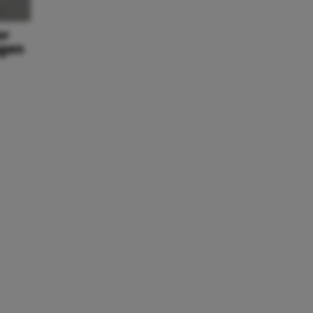
or
ngen