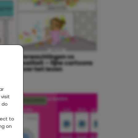
Verwachtingen vs
realiteit – fijne cartoons
over het leven
ar
visit
KINDEREN
s do
ject to
ing on