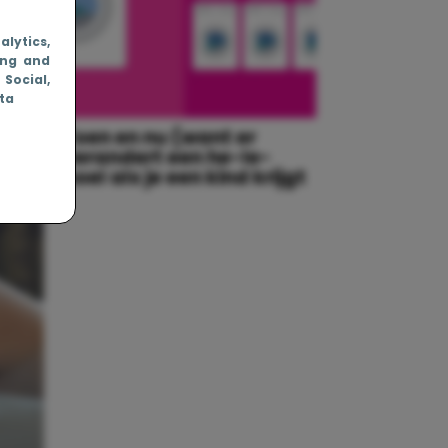
nalytics
,
ing and
, Social
,
ata
(Ja,
Toen en nu (want er
verandert een he-le-
boel als je een kind krijgt