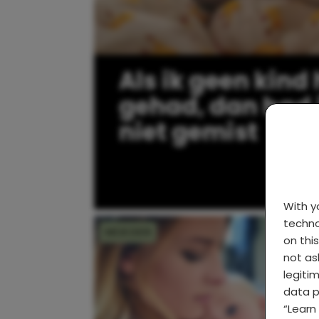
Als ik geen kind
gehad, dan had 
niet gemist
With 
techno
MOEDER
MO
on thi
not as
legiti
data p
“Learn 