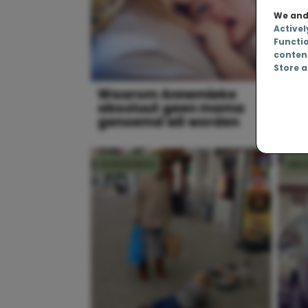
We and 
Activel
Functi
conten
Store a
Waarom Annemieke
Ik 
absoluut geen mama
imp
genoemd wil worden
ik 
KINDEREN
MO