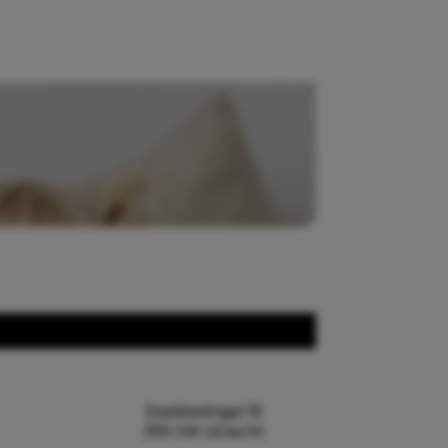
Daalsesingel 51
3511 SW Utrecht