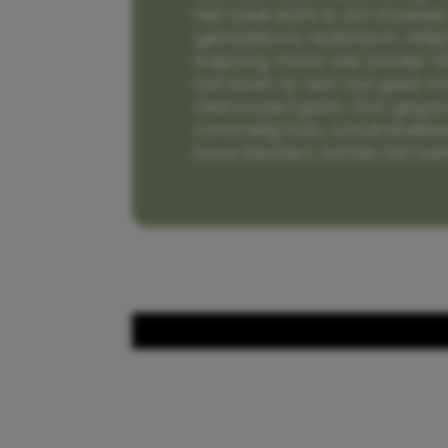
het vaak écht is om moeder t
genadeloos realistisch. Alti
knipoog, maar wel zonder fi
het leven er aan toe gaat m
(eenouder)gezin. Dus gega
rommelig huis, schuimbekke
boze kleuters achter het be