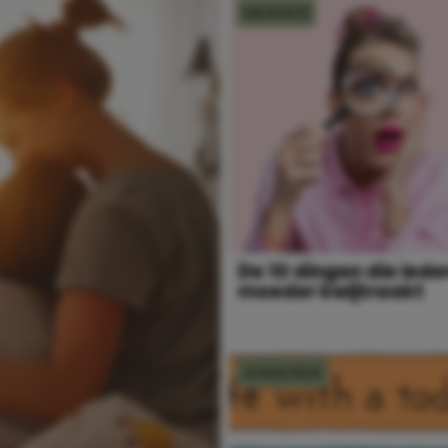
MOEDER
De 10 dingen die iede
moeder kwijtraakt
KINDEREN