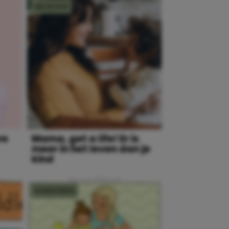
MOEDER
re
Mama, get a life! Er is
meer in het leven dan je
kind
KINDEREN