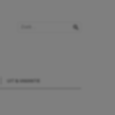
Zoek op de website
zoeken
UIT & VAKANTIE