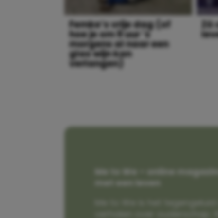
Femke’s vrije dag (of
Zó 
hoe je om 9 uur ’s
lev
morgens al naar een
glas wijn kan
verlangen)
Me to We – online magazin
met een leven
Me to We is het tegengeluid 
verhalen over ouderschap. W