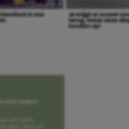
chaotisch is ons
Je krijgt er zoveel vo
en
terug, maar deze di
houden op!
e voor ouders
op alle zoete
e laten zien hoe