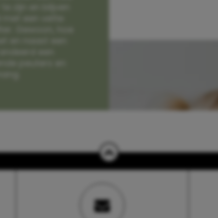
e zijn en blijven
jd met een vette
lter. Gewoon, hoe
et en naast een
randeerd een
nde peuters en
hang.