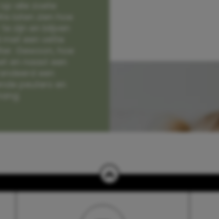
op alle zoete
e laten zien hoe
e zijn en blijven
jd met een vette
lter. Gewoon, hoe
et en naast een
randeerd een
nde peuters en
hang.