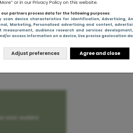
More” or in our Privacy Policy on this website.
our partners process data for the following purposes:
y scan device characteristics for identification
, Advertising
, A
onal
, Marketing
, Personalised advertising and content, advertis
je baby op
t measurement, audience research and services development
nd/or access information on a device
, Use precise geolocation d
aagt
Adjust preferences
Agree and close
e voor ouders