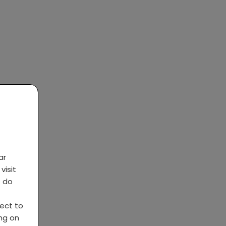
ar
visit
s do
ject to
ing on