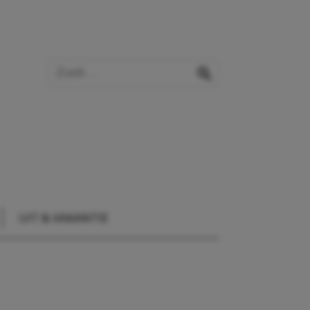
Zoek op de website
zoeken
UIT & VAKANTIE