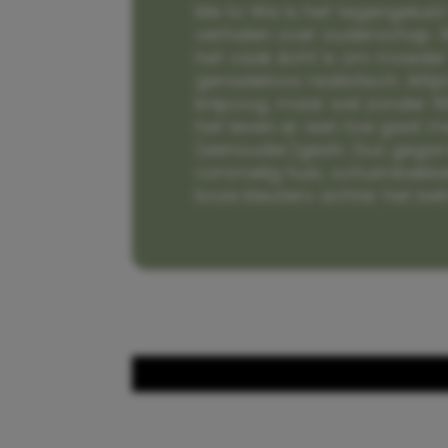
Me to We is het tegengeluid 
verhalen over ouderschap. W
het vaak écht is om moeder t
genadeloos realistisch. Alti
knipoog, maar wel zonder fi
het leven er aan toe gaat m
(eenouder)gezin. Dus gega
rommelig huis, schuimbekke
boze kleuters achter het be