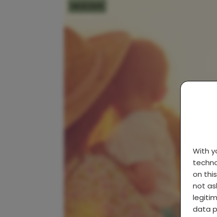
MOEDER
With 
techno
on thi
not as
legiti
data p