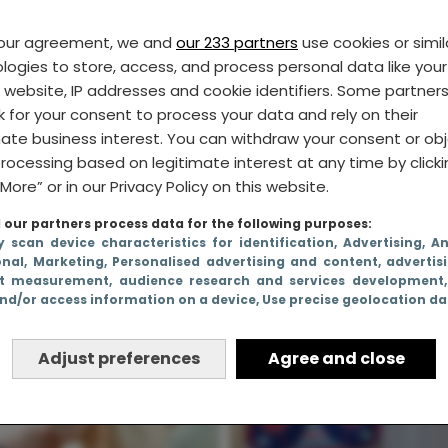
your agreement, we and
our 233 partners
use cookies or simil
logies to store, access, and process personal data like your 
s website, IP addresses and cookie identifiers. Some partner
k for your consent to process your data and rely on their
lpaal voor iedere
Dag Woefie (en waa
der: de eerste
ik de lievelingsknuffe
mate business interest. You can withdraw your consent or ob
ooldag van je kind
van mijn kind erger m
rocessing based on legitimate interest at any time by click
dan hij)
More” or in our Privacy Policy on this website.
our partners process data for the following purposes:
EDER
KINDEREN
y scan device characteristics for identification
, Advertising
, A
onal
, Marketing
, Personalised advertising and content, advertis
t measurement, audience research and services development
nd/or access information on a device
, Use precise geolocation d
Adjust preferences
Agree and close