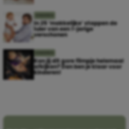
KINDEREN
In 25 ‘makkelijke’ stappen de
luier van een 1-jarige
verschonen
KINDEREN
Kan jij dit gore filmpje helemaal
afkijken? Dan ben je klaar voor
kinderen!