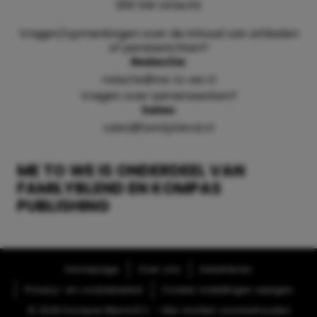
3511 SW Utrecht
Vragen/opmerkingen over de inhoud van artikelen
of persberichten?
Redactie:
redactie@me-to-we.nl
Vragen over samenwerken?
Sales:
sales@familyblend.nl
ME TO WE IS ONDERDEEL VAN
FAMILYBLEND EN KOMPAS
PUBLISHING
Homepage
Over ons
Adverteren
Privacy- en cookiebeleid
Cookie-instellingen wijzigen
© 2026 Kompas Blend B.V. - Alle rechten voorbehouden