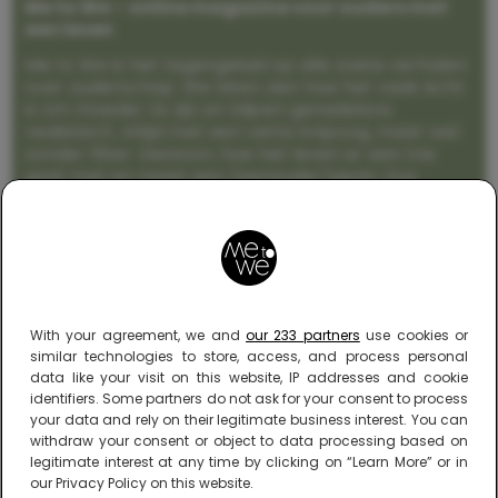
Me to We – online magazine voor ouders met
een leven
Me to We is het tegengeluid op alle zoete verhalen
over ouderschap. We laten zien hoe het vaak écht
is om moeder te zijn en blijven genadeloos
realistisch. Altijd met een vette knipoog, maar wel
zonder filter. Gewoon, hoe het leven er aan toe
gaat met en naast een (eenouder)gezin. Dus
gegarandeerd een rommelig huis, schuimbekkende
peuters en boze kleuters achter het behang.
With your agreement, we and
our 233 partners
use cookies or
similar technologies to store, access, and process personal
data like your visit on this website, IP addresses and cookie
identifiers. Some partners do not ask for your consent to process
your data and rely on their legitimate business interest. You can
withdraw your consent or object to data processing based on
legitimate interest at any time by clicking on “Learn More” or in
our Privacy Policy on this website.