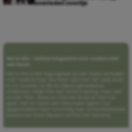
overleden zoontje
Me to We – online magazine voor ouders met
een leven
Me to We is het tegengeluid op alle zoete verhalen
over ouderschap. We laten zien hoe het vaak écht
is om moeder te zijn en blijven genadeloos
realistisch. Altijd met een vette knipoog, maar wel
zonder filter. Gewoon, hoe het leven er aan toe
gaat met en naast een (eenouder)gezin. Dus
gegarandeerd een rommelig huis, schuimbekkende
peuters en boze kleuters achter het behang.