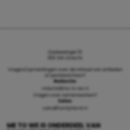
Daalsesingel 51
3511 SW Utrecht
Vragen/opmerkingen over de inhoud van artikelen
of persberichten?
Redactie:
redactie@me-to-we.nl
Vragen over samenwerken?
Sales:
sales@familyblend.nl
ME TO WE IS ONDERDEEL VAN