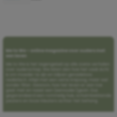
Me to We – online magazine voor ouders met
een leven
Me to We is het tegengeluid op alle zoete verhalen
over ouderschap. We laten zien hoe het vaak écht
is om moeder te zijn en blijven genadeloos
realistisch. Altijd met een vette knipoog, maar wel
zonder filter. Gewoon, hoe het leven er aan toe
gaat met en naast een (eenouder)gezin. Dus
gegarandeerd een rommelig huis, schuimbekkende
peuters en boze kleuters achter het behang.