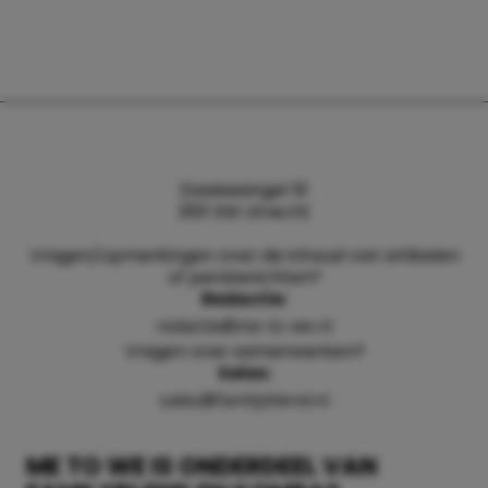
Daalsesingel 51
3511 SW Utrecht
Vragen/opmerkingen over de inhoud van artikelen
of persberichten?
Redactie:
redactie@me-to-we.nl
Vragen over samenwerken?
Sales:
sales@familyblend.nl
ME TO WE IS ONDERDEEL VAN