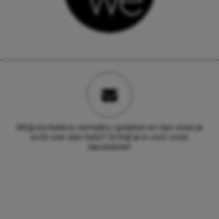
Wil jij exclusieve verhalen, updates en tips waar je
echt wat aan hebt? Schrijf je in voor onze
nieuwsbrief.