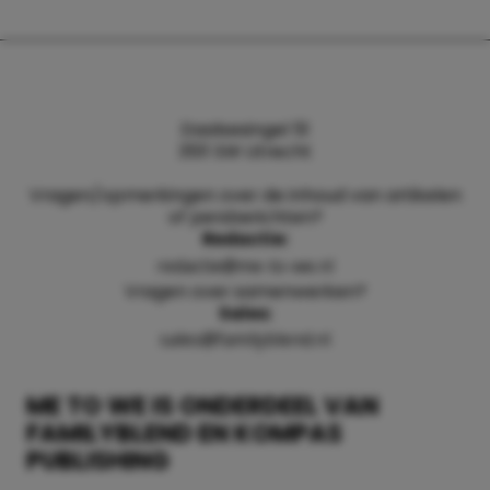
Daalsesingel 51
3511 SW Utrecht
Vragen/opmerkingen over de inhoud van artikelen
of persberichten?
Redactie:
redactie@me-to-we.nl
Vragen over samenwerken?
Sales:
sales@familyblend.nl
ME TO WE IS ONDERDEEL VAN
FAMILYBLEND EN KOMPAS
PUBLISHING