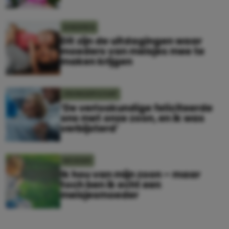
KINDEREN
Dit zijn de uitdagingen waar
moeders van meisjes mee te
maken krijgen
ZWANGERSCHAP
‘De verloskundige feliciteerde
ons met onze zoon, en ik was
verbijsterd’
MOEDER
Ik hou van mijn zoon – maar
toch ben ik echt een
meisjesmoeder