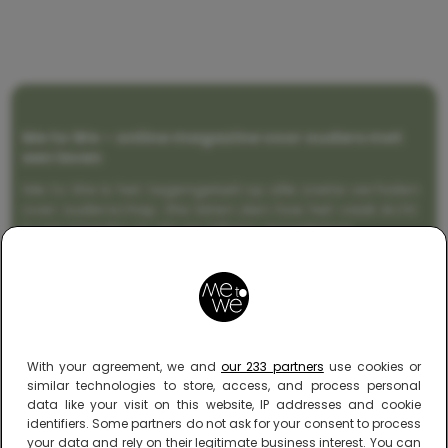
Me to We – online magazine voor ouders met
een leven
Me to We is het tegengeluid op alle zoete verhalen
over ouderschap. We laten zien hoe het vaak écht
is om moeder te zijn en blijven genadeloos
realistisch. Altijd met een vette knipoog, maar wel
zonder filter. Gewoon, hoe het leven er aan toe
gaat met en naast een (eenouder)gezin. Dus
gegarandeerd een rommelig huis, schuimbekkende
peuters en boze kleuters achter het behang.
With your agreement, we and
our 233 partners
use cookies or
similar technologies to store, access, and process personal
data like your visit on this website, IP addresses and cookie
identifiers. Some partners do not ask for your consent to process
your data and rely on their legitimate business interest. You can