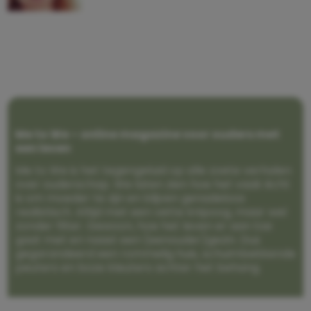
Me to We – online magazine voor ouders met
een leven
Me to We is het tegengeluid op alle zoete verhalen
over ouderschap. We laten zien hoe het vaak écht
is om moeder te zijn en blijven genadeloos
realistisch. Altijd met een vette knipoog, maar wel
zonder filter. Gewoon, hoe het leven er aan toe
gaat met en naast een (eenouder)gezin. Dus
gegarandeerd een rommelig huis, schuimbekkende
peuters en boze kleuters achter het behang.