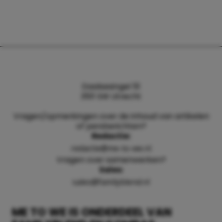
Daalsesingel 51
3511 SW Utrecht
Vragen/opmerkingen over de inhoud van artikelen
of persberichten?
Redactie:
redactie@me-to-we.nl
Vragen over samenwerken?
Sales:
sales@familyblend.nl
ME TO WE IS ONDERDEEL VAN