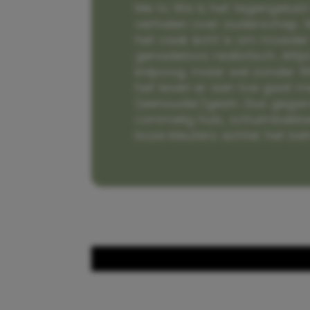
Me to We is het tegengeluid 
verhalen over ouderschap. W
het vaak écht is om moeder t
genadeloos realistisch. Alti
knipoog, maar wel zonder fi
het leven er aan toe gaat m
(eenouder)gezin. Dus gega
rommelig huis, schuimbekke
boze kleuters achter het be