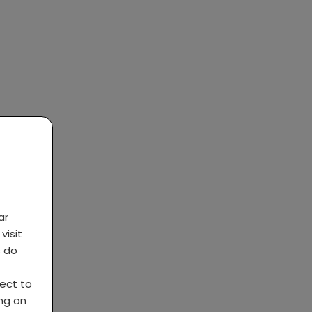
ar
visit
s do
ject to
ing on