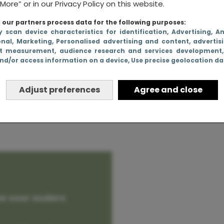
More” or in our Privacy Policy on this website.
our partners process data for the following purposes:
y scan device characteristics for identification
, Advertising
, A
onal
, Marketing
, Personalised advertising and content, advertis
nte-uitje:
t measurement, audience research and services development
nd/or access information on a device
, Use precise geolocation d
ijdagen!
Adjust preferences
Agree and close
e voor ouders