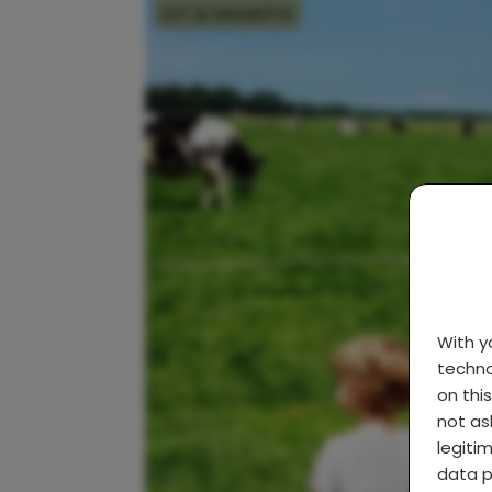
UIT & VAKANTIE
With 
techno
on thi
not as
legiti
data p