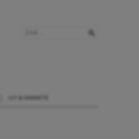
Zoek op de website
zoeken
UIT & VAKANTIE