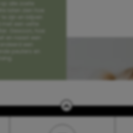
op alle zoete
e laten zien hoe
e zijn en blijven
jd met een vette
lter. Gewoon, hoe
et en naast een
randeerd een
nde peuters en
hang.