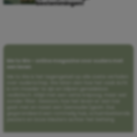
bestemmingen!
Me to We – online magazine voor ouders met
een leven
Me to We is het tegengeluid op alle zoete verhalen
over ouderschap. We laten zien hoe het vaak écht
is om moeder te zijn en blijven genadeloos
realistisch. Altijd met een vette knipoog, maar wel
zonder filter. Gewoon, hoe het leven er aan toe
gaat met en naast een (eenouder)gezin. Dus
gegarandeerd een rommelig huis, schuimbekkende
peuters en boze kleuters achter het behang.