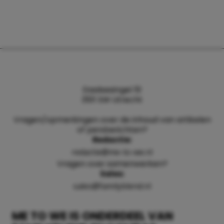
Daalsesingel 51
3511 SW Utrecht
Vragen/opmerkingen over de inhoud van artikelen
of persberichten?
Redactie:
redactie@me-to-we.nl
Vragen over samenwerken?
Sales:
sales@familyblend.nl
ME TO WE IS ONDERDEEL VAN