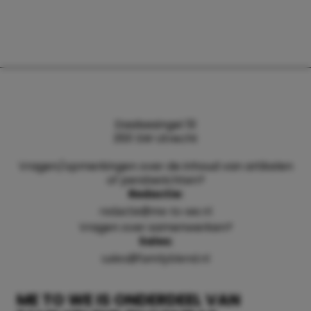
Daalsesingel 51
3511 SW Utrecht
Vragen/opmerkingen over de inhoud van artikelen
of persberichten?
Redactie:
redactie@me-to-we.nl
Vragen over samenwerken?
Sales:
sales@familyblend.nl
ME TO WE IS ONDERDEEL VAN