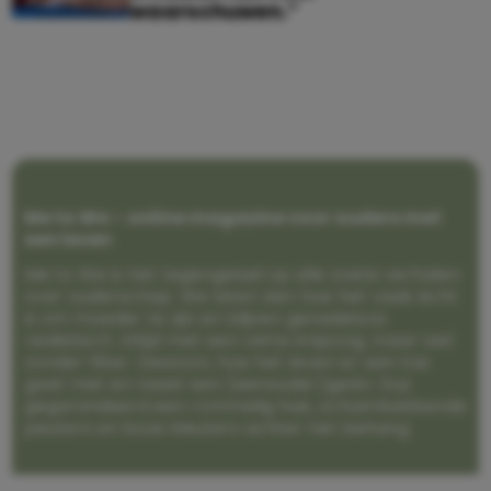
waarschuwen.”
Me to We – online magazine voor ouders met
een leven
Me to We is het tegengeluid op alle zoete verhalen
over ouderschap. We laten zien hoe het vaak écht
is om moeder te zijn en blijven genadeloos
realistisch. Altijd met een vette knipoog, maar wel
zonder filter. Gewoon, hoe het leven er aan toe
gaat met en naast een (eenouder)gezin. Dus
gegarandeerd een rommelig huis, schuimbekkende
peuters en boze kleuters achter het behang.