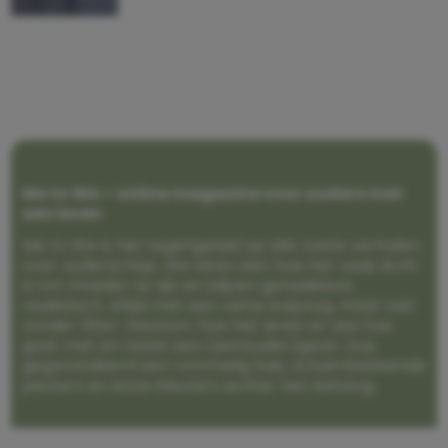
Me to We – online magazine voor ouders met
een leven
Me to We is het tegengeluid op alle zoete verhalen
over ouderschap. We laten zien hoe het vaak écht
is om moeder te zijn en blijven genadeloos
realistisch. Altijd met een vette knipoog, maar wel
zonder filter. Gewoon, hoe het leven er aan toe
gaat met en naast een (eenouder)gezin. Dus
gegarandeerd een rommelig huis, schuimbekkende
peuters en boze kleuters achter het behang.