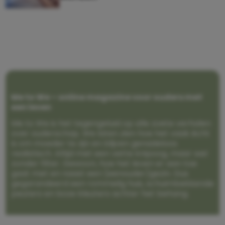
Me to We – online magazine voor ouders met
een leven
Me to We is het tegengeluid op alle zoete verhalen
over ouderschap. We laten zien hoe het vaak écht
is om moeder te zijn en blijven genadeloos
realistisch. Altijd met een vette knipoog, maar wel
zonder filter. Gewoon, hoe het leven er aan toe
gaat met en naast een (eenouder)gezin. Dus
gegarandeerd een rommelig huis, schuimbekkende
peuters en boze kleuters achter het behang.