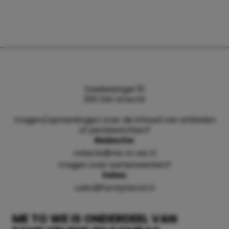
Daalsesingel 51
3511 SW Utrecht
Vragen/opmerkingen over de inhoud van artikelen
of persberichten?
Redactie:
redactie@me-to-we.nl
Vragen over samenwerken?
Sales:
sales@familyblend.nl
ME TO WE IS ONDERDEEL VAN