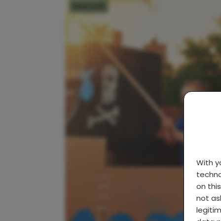
MOEDER
With 
techno
on thi
not as
legiti