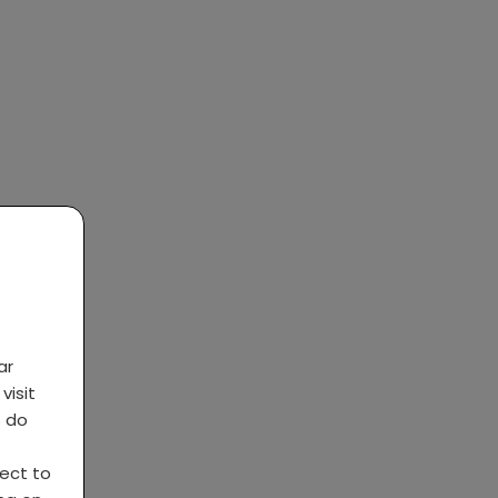
ar
visit
s do
ject to