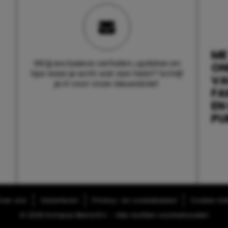
ME
Wil jij exclusieve verhalen, updates en
ON
tips waar je echt wat aan hebt? Schrijf
V
je in voor onze nieuwsbrief.
FA
EN
PU
ver ons
Adverteren
Privacy- en cookiebeleid
Cookie-inst
© 2026 Kompas Blend B.V. - Alle rechten voorbehouden