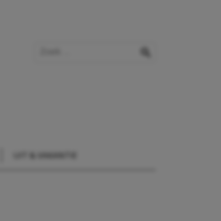
Zoek op de website
zoeken
UIT & VAKANTIE