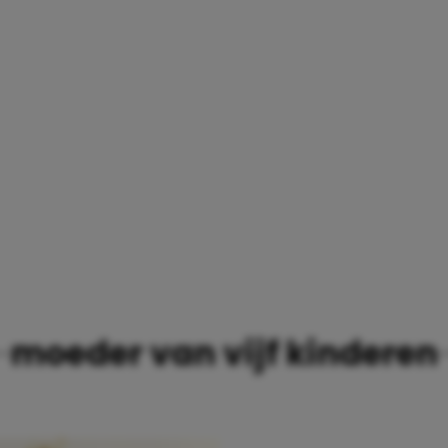
N
moeder van vijf kinderen