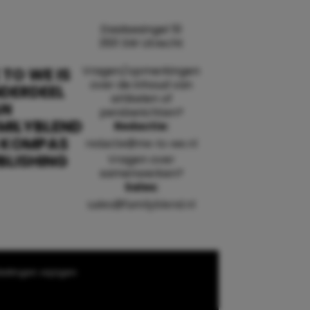
Daalsesingel 51
3511 SW Utrecht
Vragen/opmerkingen
 TO WE IS
over de inhoud van
DERDEEL
artikelen of
AN
persberichten?
MILYBLEND
Redactie:
 KOMPAS
redactie@me-to-we.nl
BLISHING
Vragen over
samenwerken?
Sales:
sales@familyblend.nl
ellingen wijzigen