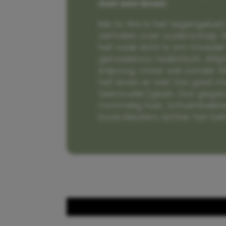
met een leven
Me to We is het tegengeluid 
verhalen over ouderschap. W
het vaak écht is om moeder t
genadeloos realistisch. Alti
knipoog, maar wel zonder fi
het leven er aan toe gaat m
(eenouder)gezin. Dus gega
rommelig huis, schuimbekke
boze kleuters achter het be