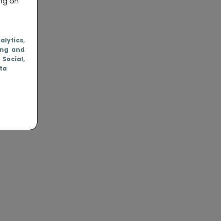
ing on
nalytics
,
ing and
, Social
,
ata