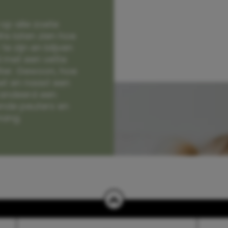
op alle zoete
e laten zien hoe
e zijn en blijven
jd met een vette
lter. Gewoon, hoe
et en naast een
randeerd een
nde peuters en
hang.