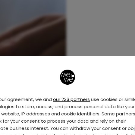
your agreement, we and
our 233 partners
use cookies or simil
logies to store, access, and process personal data like your 
s website, IP addresses and cookie identifiers. Some partner
k for your consent to process your data and rely on their
mate business interest. You can withdraw your consent or ob