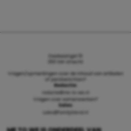
Daalsesingel 51
3511 SW Utrecht
Vragen/opmerkingen over de inhoud van artikelen
of persberichten?
Redactie:
redactie@me-to-we.nl
Vragen over samenwerken?
Sales:
sales@familyblend.nl
ME TO WE IS ONDERDEEL VAN