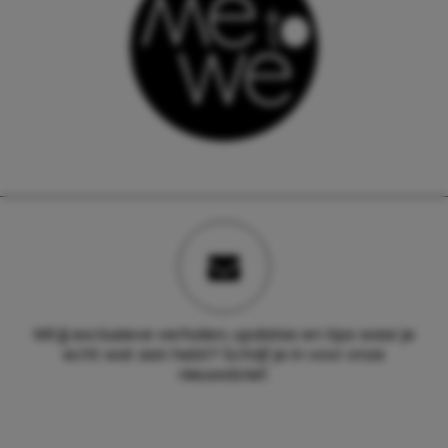
Wil jij exclusieve verhalen, updates en tips waar je
echt wat aan hebt? Schrijf je in voor onze
nieuwsbrief.