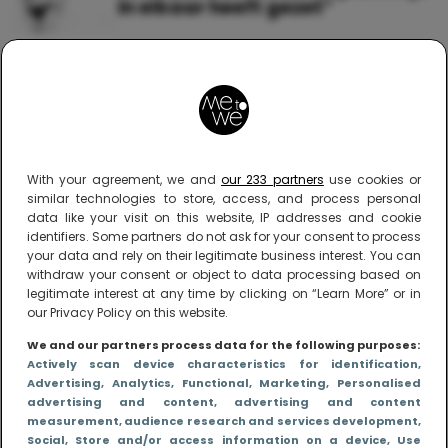
in elkaar heeft gezet”
With your agreement, we and
our 233 partners
use cookies or
similar technologies to store, access, and process personal
Me to We – online magazine voor ouders met
data like your visit on this website, IP addresses and cookie
een leven
identifiers. Some partners do not ask for your consent to process
your data and rely on their legitimate business interest. You can
Me to We is het tegengeluid op alle zoete verhalen
withdraw your consent or object to data processing based on
over ouderschap. We laten zien hoe het vaak écht
legitimate interest at any time by clicking on “Learn More” or in
is om moeder te zijn en blijven genadeloos
our Privacy Policy on this website.
realistisch. Altijd met een vette knipoog, maar wel
zonder filter. Gewoon, hoe het leven er aan toe
We and our partners process data for the following purposes:
gaat met en naast een (eenouder)gezin. Dus
Actively scan device characteristics for identification
,
gegarandeerd een rommelig huis, schuimbekkende
Advertising
, Analytics
, Functional
, Marketing
, Personalised
peuters en boze kleuters achter het behang.
advertising and content, advertising and content
measurement, audience research and services development
,
Social
, Store and/or access information on a device
, Use