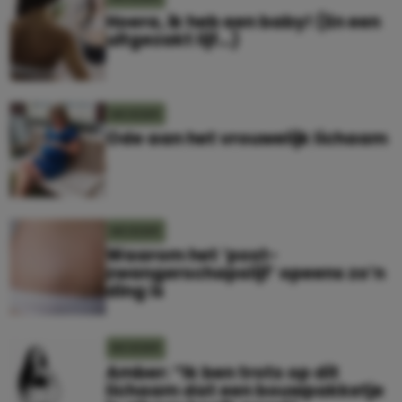
Hoera, ik heb een baby! (En een
uitgezakt lijf…)
MOEDER
Ode aan het vrouwelijk lichaam
MOEDER
Waarom het ‘post-
zwangerschapslijf’ opeens zo’n
ding is
MOEDER
Amber: “Ik ben trots op dit
lichaam dat een bouwpakketje