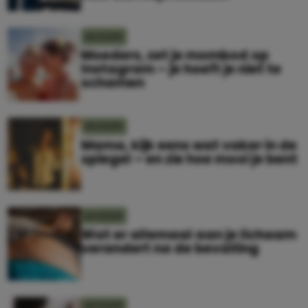
MOEDER
Moeders, zet je mombod op
Instagram – je hoeft je niet te
schamen
MOEDER
Mama, kijk eens wat vaker in de
spiegel – en zie hoe mooi je bent
MOEDER
Wat er allemaal aan je lichaam
verandert na de bevalling
MOEDER