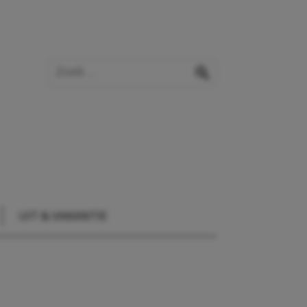
Zoek op de website
zoeken
UIT & VAKANTIE