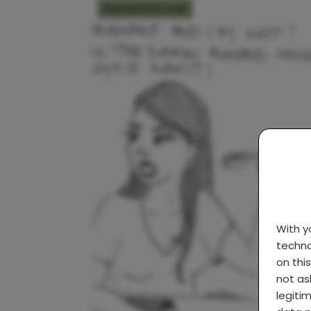
ZWANGERSCHAP
With 
techno
on thi
not as
legiti