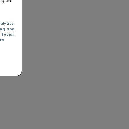
ing on
nalytics
,
ing and
, Social
,
ata