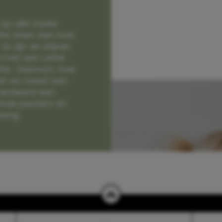
op alle zoete
e laten zien hoe
e zijn en blijven
jd met een vette
lter. Gewoon, hoe
et en naast een
randeerd een
nde peuters en
hang.