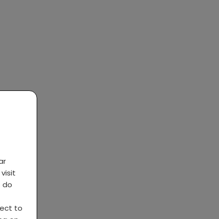
ar
visit
s do
ject to