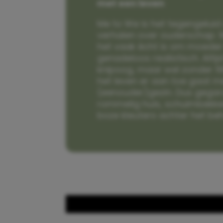
met een leven
Me to We is het tegengeluid 
verhalen over ouderschap. W
het vaak écht is om moeder t
genadeloos realistisch. Alti
knipoog, maar wel zonder fi
het leven er aan toe gaat m
(eenouder)gezin. Dus gega
rommelig huis, schuimbekke
boze kleuters achter het be