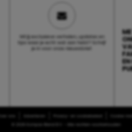
ME
Wil jij exclusieve verhalen, updates en
ON
tips waar je echt wat aan hebt? Schrijf
V
je in voor onze nieuwsbrief.
FA
EN
PU
ver ons
Adverteren
Privacy- en cookiebeleid
Cookie-inst
© 2026 Kompas Blend B.V. - Alle rechten voorbehouden