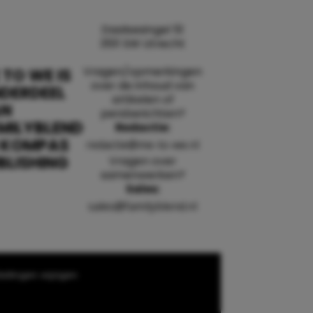
Daalsesingel 51
3511 SW Utrecht
Vragen/opmerkingen
 TO WE IS
over de inhoud van
DERDEEL
artikelen of
AN
persberichten?
MILYBLEND
Redactie:
 KOMPAS
redactie@me-to-we.nl
BLISHING
Vragen over
samenwerken?
Sales:
sales@familyblend.nl
ellingen wijzigen