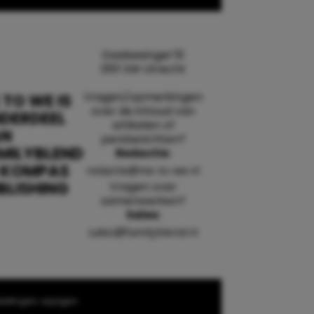
Daalsesingel 51
3511 SW Utrecht
Vragen/opmerkingen
 TO WE IS
over de inhoud van
DERDEEL
artikelen of
AN
persberichten?
MILYBLEND
Redactie:
 KOMPAS
redactie@me-to-we.nl
BLISHING
Vragen over
samenwerken?
Sales:
sales@familyblend.nl
ellingen wijzigen