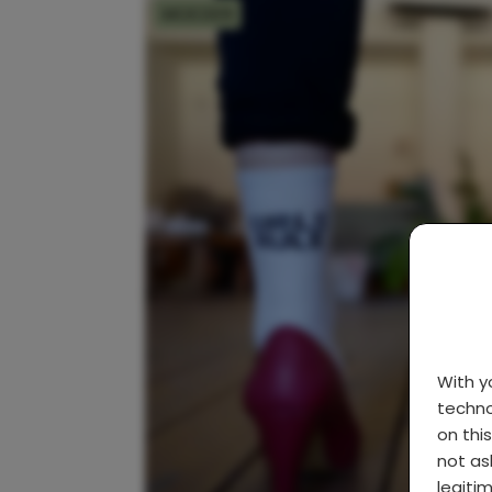
MOEDER
With 
techno
on thi
not as
legiti