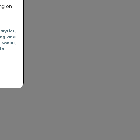
ing on
nalytics
,
ing and
, Social
,
ata