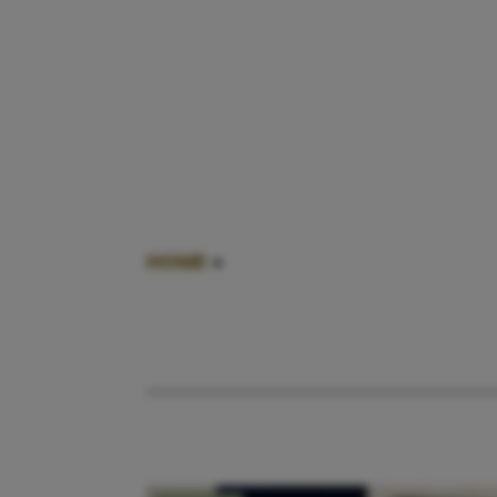
HOME
»
MONA KEIJZER