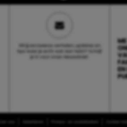
ME
Wil jij exclusieve verhalen, updates en
ON
tips waar je echt wat aan hebt? Schrijf
V
je in voor onze nieuwsbrief.
FA
EN
PU
ver ons
Adverteren
Privacy- en cookiebeleid
Cookie-inst