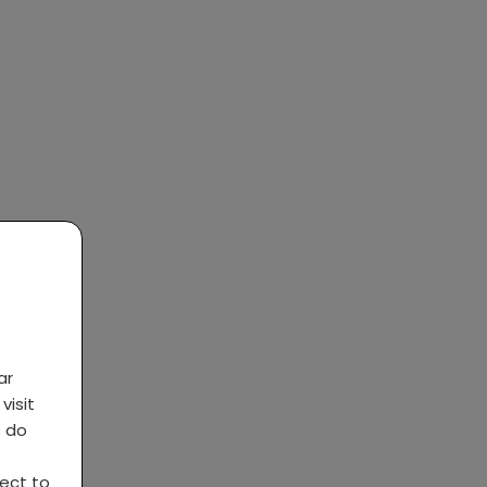
ar
visit
s do
ject to