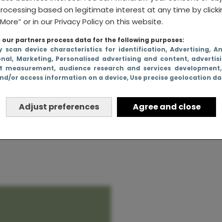
rocessing based on legitimate interest at any time by click
More” or in our Privacy Policy on this website.
our partners process data for the following purposes:
 premier
y scan device characteristics for identification
, Advertising
, A
onal
, Marketing
, Personalised advertising and content, advertis
der het
t measurement, audience research and services development
nd/or access information on a device
, Use precise geolocation d
schap te
Adjust preferences
Agree and close