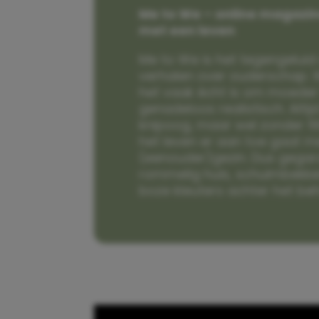
Me to We – online magazin
met een leven
Me to We is het tegengeluid 
verhalen over ouderschap. W
het vaak écht is om moeder t
genadeloos realistisch. Alti
knipoog, maar wel zonder fi
het leven er aan toe gaat m
(eenouder)gezin. Dus gega
rommelig huis, schuimbekke
boze kleuters achter het be