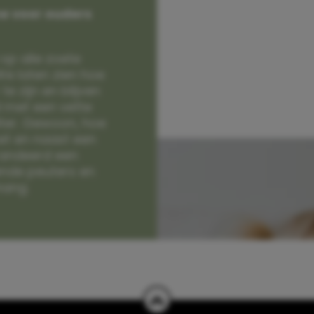
e voor ouders
op alle zoete
e laten zien hoe
e zijn en blijven
jd met een vette
lter. Gewoon, hoe
et en naast een
randeerd een
nde peuters en
hang.