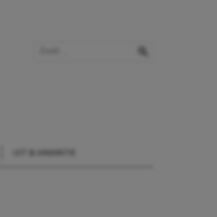
Zoek op de website
zoeken
UIT & VAKANTIE