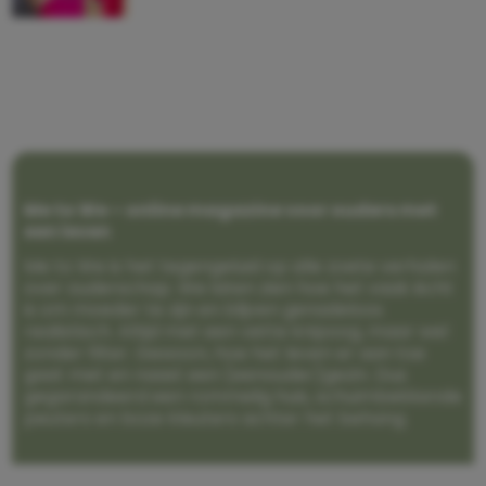
Me to We – online magazine voor ouders met
een leven
Me to We is het tegengeluid op alle zoete verhalen
over ouderschap. We laten zien hoe het vaak écht
is om moeder te zijn en blijven genadeloos
realistisch. Altijd met een vette knipoog, maar wel
zonder filter. Gewoon, hoe het leven er aan toe
gaat met en naast een (eenouder)gezin. Dus
gegarandeerd een rommelig huis, schuimbekkende
peuters en boze kleuters achter het behang.