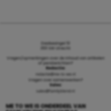
Daalsesingel 51
3511 SW Utrecht
Vragen/opmerkingen over de inhoud van artikelen
of persberichten?
Redactie:
redactie@me-to-we.nl
Vragen over samenwerken?
Sales:
sales@familyblend.nl
ME TO WE IS ONDERDEEL VAN