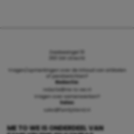
Daalsesingel 51
3511 SW Utrecht
Vragen/opmerkingen over de inhoud van artikelen
of persberichten?
Redactie:
redactie@me-to-we.nl
Vragen over samenwerken?
Sales:
sales@familyblend.nl
ME TO WE IS ONDERDEEL VAN