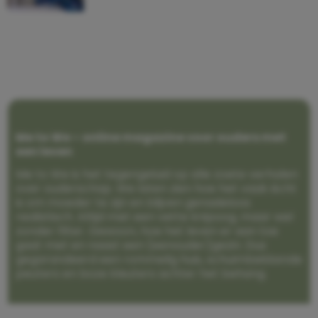
Me to We – online magazine voor ouders met
een leven
Me to We is het tegengeluid op alle zoete verhalen
over ouderschap. We laten zien hoe het vaak écht
is om moeder te zijn en blijven genadeloos
realistisch. Altijd met een vette knipoog, maar wel
zonder filter. Gewoon, hoe het leven er aan toe
gaat met en naast een (eenouder)gezin. Dus
gegarandeerd een rommelig huis, schuimbekkende
peuters en boze kleuters achter het behang.