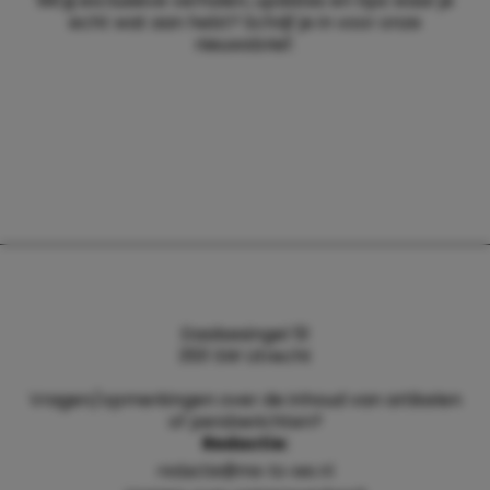
Wil jij exclusieve verhalen, updates en tips waar je
echt wat aan hebt? Schrijf je in voor onze
nieuwsbrief.
Daalsesingel 51
3511 SW Utrecht
Vragen/opmerkingen over de inhoud van artikelen
of persberichten?
Redactie:
redactie@me-to-we.nl