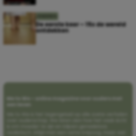
KINDEREN
De eerste keer – 15x de wereld
ontdekken
Me to We – online magazine voor ouders met
een leven
Me to We is het tegengeluid op alle zoete verhalen
over ouderschap. We laten zien hoe het vaak écht
is om moeder te zijn en blijven genadeloos
realistisch. Altijd met een vette knipoog, maar wel