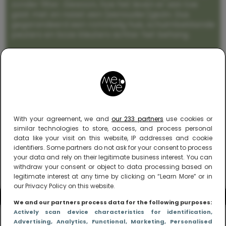
zonder filter. Gewoon, hoe het leven er aan toe
gaat met en naast een (eenouder)gezin. Dus
gegarandeerd een rommelig huis, schuimbekkende
peuters en boze kleuters achter het behang.
With your agreement, we and
our 233 partners
use cookies or
similar technologies to store, access, and process personal
data like your visit on this website, IP addresses and cookie
identifiers. Some partners do not ask for your consent to process
your data and rely on their legitimate business interest. You can
withdraw your consent or object to data processing based on
legitimate interest at any time by clicking on “Learn More” or in
our Privacy Policy on this website.
We and our partners process data for the following purposes:
Actively scan device characteristics for identification
,
Advertising
, Analytics
, Functional
, Marketing
, Personalised