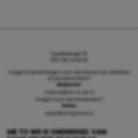
Daalsesingel 51
3511 SW Utrecht
Vragen/opmerkingen over de inhoud van artikelen
of persberichten?
Redactie:
redactie@me-to-we.nl
Vragen over samenwerken?
Sales:
sales@familyblend.nl
ME TO WE IS ONDERDEEL VAN