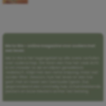
Me to We – online magazine voor ouders met
een leven
Me to We is het tegengeluid op alle zoete verhalen
over ouderschap. We laten zien hoe het vaak écht
is om moeder te zijn en blijven genadeloos
realistisch. Altijd met een vette knipoog, maar wel
zonder filter. Gewoon, hoe het leven er aan toe
gaat met en naast een (eenouder)gezin. Dus
gegarandeerd een rommelig huis, schuimbekkende
peuters en boze kleuters achter het behang.