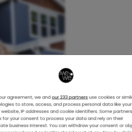
your agreement, we and
our 233 partners
use cookies or simil
logies to store, access, and process personal data like your 
s website, IP addresses and cookie identifiers. Some partner
k for your consent to process your data and rely on their
mate business interest. You can withdraw your consent or ob