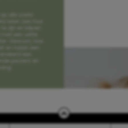
op alle zoete
e laten zien hoe
e zijn en blijven
jd met een vette
lter. Gewoon, hoe
et en naast een
randeerd een
nde peuters en
hang.