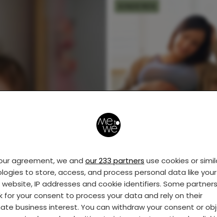
KINDEREN
Brief aan zwangere
vrouwen: “Je kunt he
aan, die baby! Echt!”
your agreement, we and
our 233 partners
use cookies or simil
logies to store, access, and process personal data like your 
KINDEREN
s website, IP addresses and cookie identifiers. Some partner
k for your consent to process your data and rely on their
mate business interest. You can withdraw your consent or ob