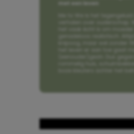
met een leven
Me to We is het tegengeluid 
verhalen over ouderschap. W
het vaak écht is om moeder t
genadeloos realistisch. Alti
knipoog, maar wel zonder fi
het leven er aan toe gaat m
(eenouder)gezin. Dus gega
rommelig huis, schuimbekke
boze kleuters achter het be