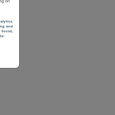
ing on
nalytics
,
ing and
, Social
,
ata
elf.