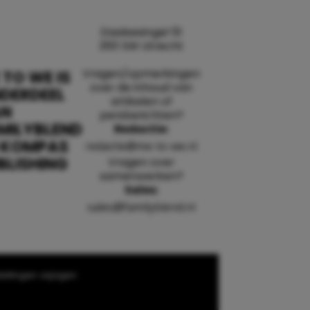
Daalsesingel 51
3511 SW Utrecht
Vragen/opmerkingen
 TO WE IS
over de inhoud van
DERDEEL
artikelen of
AN
persberichten?
MILYBLEND
Redactie:
 KOMPAS
redactie@me-to-we.nl
BLISHING
Vragen over
samenwerken?
Sales:
sales@familyblend.nl
ellingen wijzigen