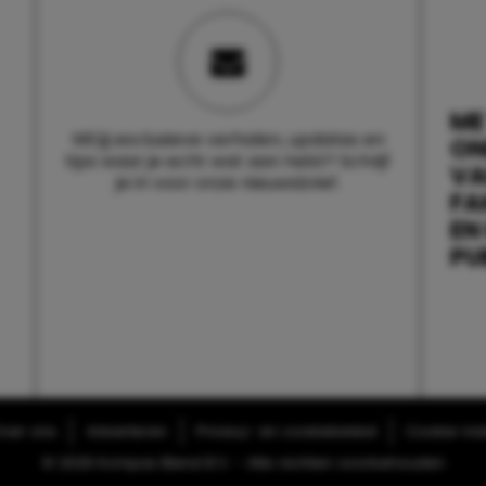
ME
Wil jij exclusieve verhalen, updates en
ON
tips waar je echt wat aan hebt? Schrijf
V
je in voor onze nieuwsbrief.
FA
EN
PU
ver ons
Adverteren
Privacy- en cookiebeleid
Cookie-inst
© 2026 Kompas Blend B.V. - Alle rechten voorbehouden