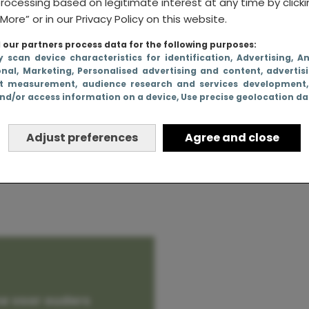
rocessing based on legitimate interest at any time by click
More” or in our Privacy Policy on this website.
our partners process data for the following purposes:
y scan device characteristics for identification
, Advertising
, A
 je
onal
, Marketing
, Personalised advertising and content, advertis
t measurement, audience research and services development
nd/or access information on a device
, Use precise geolocation d
Vertrouw altijd op jez
Adjust preferences
Agree and close
En op Marcel.
e voor ouders