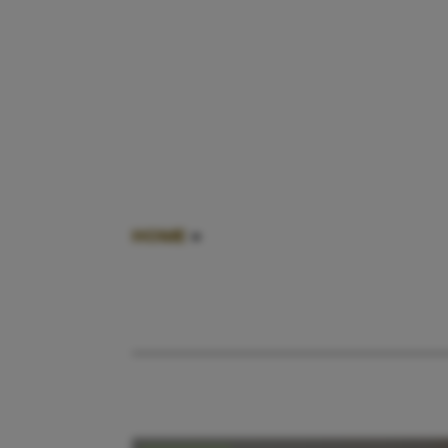
HOME
»
OEI IK GROEI