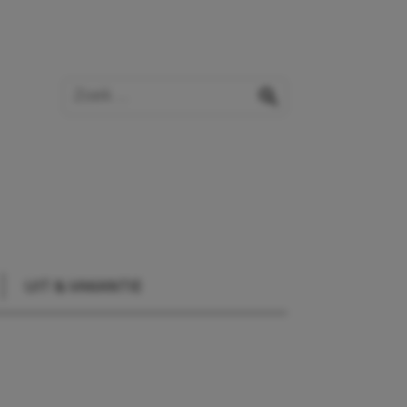
Zoek op de website
zoeken
UIT & VAKANTIE