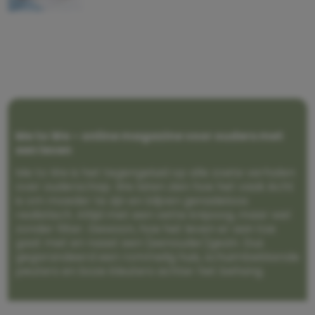
Me to We – online magazine voor ouders met
een leven
Me to We is het tegengeluid op alle zoete verhalen
over ouderschap. We laten zien hoe het vaak écht
is om moeder te zijn en blijven genadeloos
realistisch. Altijd met een vette knipoog, maar wel
zonder filter. Gewoon, hoe het leven er aan toe
gaat met en naast een (eenouder)gezin. Dus
gegarandeerd een rommelig huis, schuimbekkende
peuters en boze kleuters achter het behang.