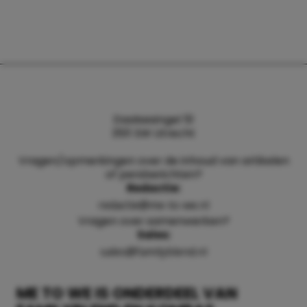
Daalsesingel 51
3511 SW Utrecht
Vragen/opmerkingen over de inhoud van artikelen
of persberichten?
Redactie:
redactie@me-to-we.nl
Vragen over samenwerken?
Sales:
sales@familyblend.nl
ME TO WE IS ONDERDEEL VAN