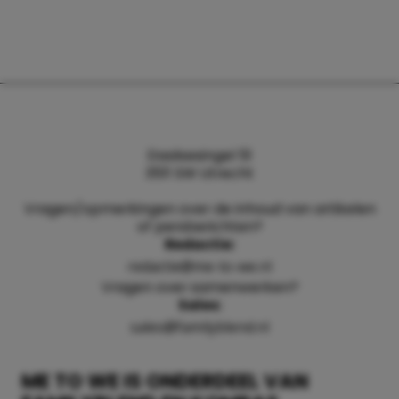
Daalsesingel 51
3511 SW Utrecht
Vragen/opmerkingen over de inhoud van artikelen
of persberichten?
Redactie:
redactie@me-to-we.nl
Vragen over samenwerken?
Sales:
sales@familyblend.nl
ME TO WE IS ONDERDEEL VAN