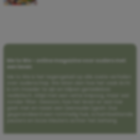
Me to We – online magazine voor ouders met
een leven
Me to We is het tegengeluid op alle zoete verhalen
over ouderschap. We laten zien hoe het vaak écht
is om moeder te zijn en blijven genadeloos
realistisch. Altijd met een vette knipoog, maar wel
zonder filter. Gewoon, hoe het leven er aan toe
gaat met en naast een (eenouder)gezin. Dus
gegarandeerd een rommelig huis, schuimbekkende
peuters en boze kleuters achter het behang.