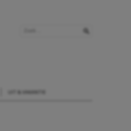
Zoek op de website
zoeken
UIT & VAKANTIE