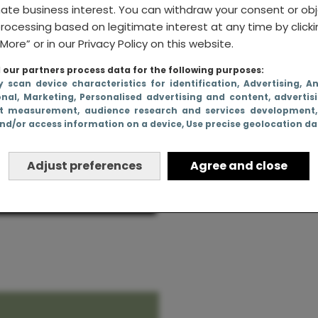
mate business interest. You can withdraw your consent or ob
rocessing based on legitimate interest at any time by click
More” or in our Privacy Policy on this website.
our partners process data for the following purposes:
ten en
y scan device characteristics for identification
, Advertising
, A
geduld de
onal
, Marketing
, Personalised advertising and content, advertis
t measurement, audience research and services development
nd/or access information on a device
, Use precise geolocation d
kwaal
Adjust preferences
Agree and close