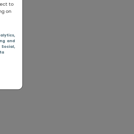
ject to
ing on
nalytics
,
ing and
, Social
,
ata