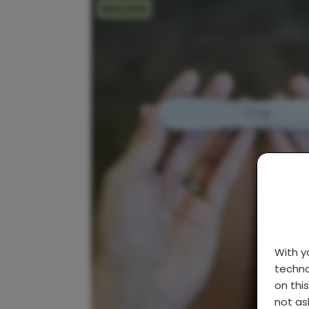
MOEDER
With 
techno
on thi
not as