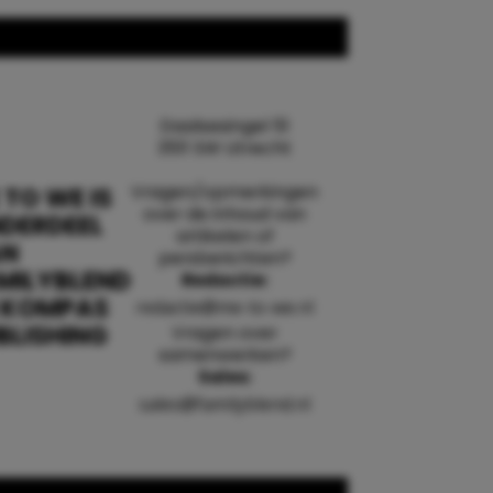
Daalsesingel 51
3511 SW Utrecht
Vragen/opmerkingen
 TO WE IS
over de inhoud van
DERDEEL
artikelen of
AN
persberichten?
MILYBLEND
Redactie:
 KOMPAS
redactie@me-to-we.nl
BLISHING
Vragen over
samenwerken?
Sales:
sales@familyblend.nl