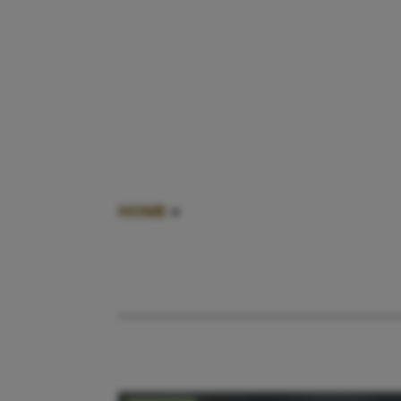
HOME
»
ONGEDULD