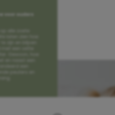
e voor ouders
op alle zoete
e laten zien hoe
e zijn en blijven
jd met een vette
lter. Gewoon, hoe
et en naast een
randeerd een
nde peuters en
hang.