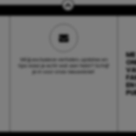
ME
Wil jij exclusieve verhalen, updates en
ON
tips waar je echt wat aan hebt? Schrijf
V
je in voor onze nieuwsbrief.
FA
EN
PU