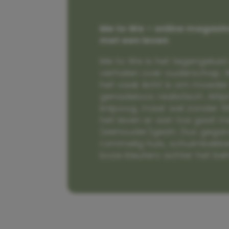
Me to We – online magazin
met een leven
Me to We is het tegengeluid 
verhalen over ouderschap. W
het vaak écht is om moeder t
genadeloos realistisch. Alti
knipoog, maar wel zonder fi
het leven er aan toe gaat m
(eenouder)gezin. Dus gega
rommelig huis, schuimbekke
boze kleuters achter het be