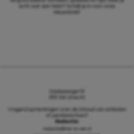
Wil jij exclusieve verhalen, updates en tips waar je
echt wat aan hebt? Schrijf je in voor onze
nieuwsbrief.
Daalsesingel 51
3511 SW Utrecht
Vragen/opmerkingen over de inhoud van artikelen
of persberichten?
Redactie:
redactie@me-to-we.nl