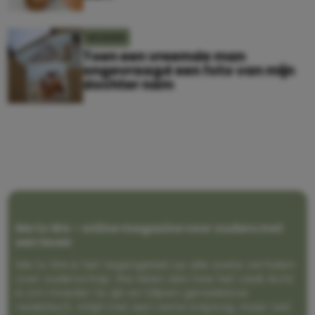
MOEDER
Toen een vreemde man
ongevraagd een foto van mijn
dochter nam
Me to We – online magazine voor ouders met
een leven
Me to We is het tegengeluid op alle zoete verhalen
over ouderschap. We laten zien hoe het vaak écht
is om moeder te zijn en blijven genadeloos
realistisch. Altijd met een vette knipoog, maar wel