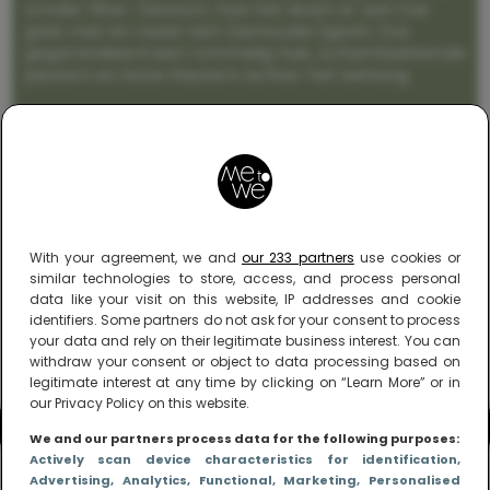
zonder filter. Gewoon, hoe het leven er aan toe
gaat met en naast een (eenouder)gezin. Dus
gegarandeerd een rommelig huis, schuimbekkende
peuters en boze kleuters achter het behang.
With your agreement, we and
our 233 partners
use cookies or
similar technologies to store, access, and process personal
data like your visit on this website, IP addresses and cookie
identifiers. Some partners do not ask for your consent to process
your data and rely on their legitimate business interest. You can
withdraw your consent or object to data processing based on
legitimate interest at any time by clicking on “Learn More” or in
our Privacy Policy on this website.
We and our partners process data for the following purposes:
Actively scan device characteristics for identification
,
Advertising
, Analytics
, Functional
, Marketing
, Personalised