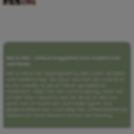
Me to We – online magazine voor ouders met
een leven
Me to We is het tegengeluid op alle zoete verhalen
over ouderschap. We laten zien hoe het vaak écht
is om moeder te zijn en blijven genadeloos
realistisch. Altijd met een vette knipoog, maar wel
zonder filter. Gewoon, hoe het leven er aan toe
gaat met en naast een (eenouder)gezin. Dus
gegarandeerd een rommelig huis, schuimbekkende
peuters en boze kleuters achter het behang.