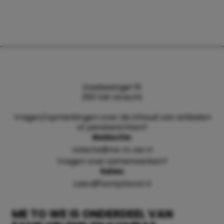
Daalsesingel 51
3511 SW Utrecht
Vragen/opmerkingen over de inhoud van artikelen
of persberichten?
Redactie:
redactie@me-to-we.nl
Vragen over samenwerken?
Sales:
sales@familyblend.nl
ME TO WE IS ONDERDEEL VAN