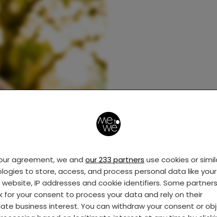
your agreement, we and
our 233 partners
use cookies or simil
logies to store, access, and process personal data like your 
s website, IP addresses and cookie identifiers. Some partner
k for your consent to process your data and rely on their
mate business interest. You can withdraw your consent or ob