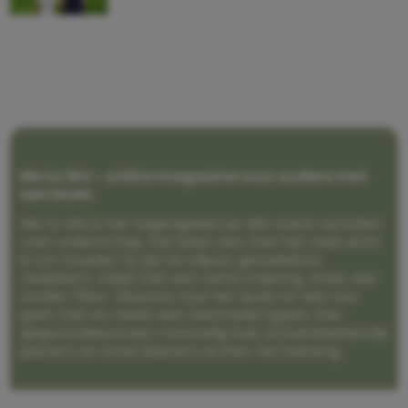
Me to We – online magazine voor ouders met
een leven
Me to We is het tegengeluid op alle zoete verhalen
over ouderschap. We laten zien hoe het vaak écht
is om moeder te zijn en blijven genadeloos
realistisch. Altijd met een vette knipoog, maar wel
zonder filter. Gewoon, hoe het leven er aan toe
gaat met en naast een (eenouder)gezin. Dus
gegarandeerd een rommelig huis, schuimbekkende
peuters en boze kleuters achter het behang.