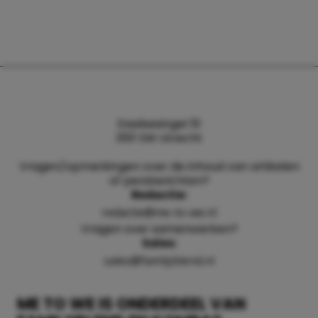
Daalsesingel 51
3511 SW Utrecht
Vragen/opmerkingen over de inhoud van artikelen
of persberichten?
Redactie:
redactie@me-to-we.nl
Vragen over samenwerken?
Sales:
sales@familyblend.nl
ME TO WE IS ONDERDEEL VAN