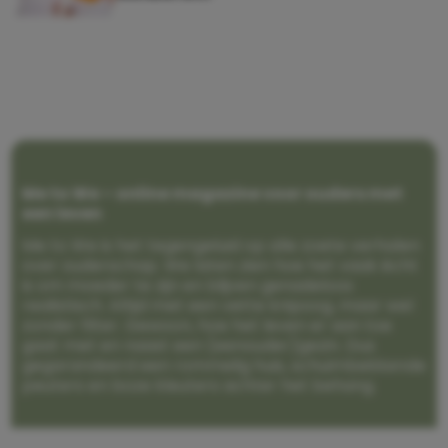
Me to We – online magazine voor ouders met
een leven
Me to We is het tegengeluid op alle zoete verhalen
over ouderschap. We laten zien hoe het vaak écht
is om moeder te zijn en blijven genadeloos
realistisch. Altijd met een vette knipoog, maar wel
zonder filter. Gewoon, hoe het leven er aan toe
gaat met en naast een (eenouder)gezin. Dus
gegarandeerd een rommelig huis, schuimbekkende
peuters en boze kleuters achter het behang.