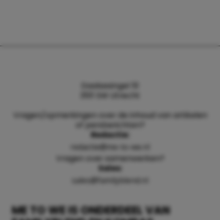
Daalsesingel 51
3511 SW Utrecht
Vragen/opmerkingen over de inhoud van artikelen
of persberichten?
Redactie:
redactie@me-to-we.nl
Vragen over samenwerken?
Sales:
sales@familyblend.nl
ME TO WE IS ONDERDEEL VAN