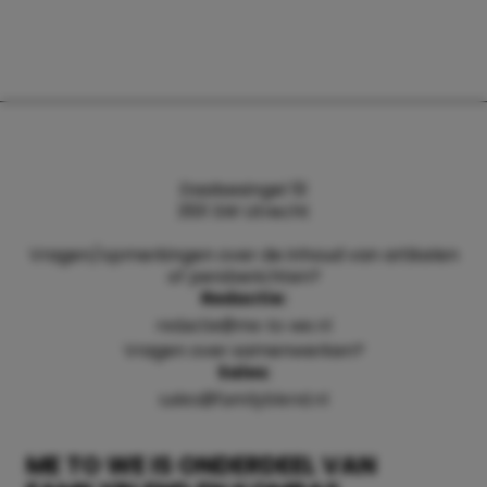
Daalsesingel 51
3511 SW Utrecht
Vragen/opmerkingen over de inhoud van artikelen
of persberichten?
Redactie:
redactie@me-to-we.nl
Vragen over samenwerken?
Sales:
sales@familyblend.nl
ME TO WE IS ONDERDEEL VAN