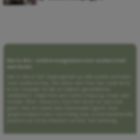
Me to We – online magazine voor ouders met
een leven
Me to We is het tegengeluid op alle zoete verhalen
over ouderschap. We laten zien hoe het vaak écht
is om moeder te zijn en blijven genadeloos
realistisch. Altijd met een vette knipoog, maar wel
zonder filter. Gewoon, hoe het leven er aan toe
gaat met en naast een (eenouder)gezin. Dus
gegarandeerd een rommelig huis, schuimbekkende
peuters en boze kleuters achter het behang.