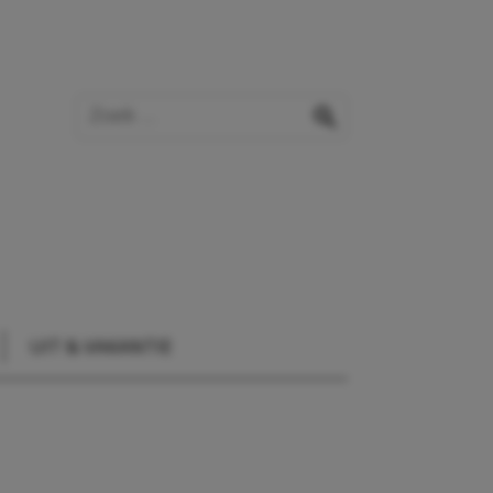
Zoek op de website
zoeken
UIT & VAKANTIE