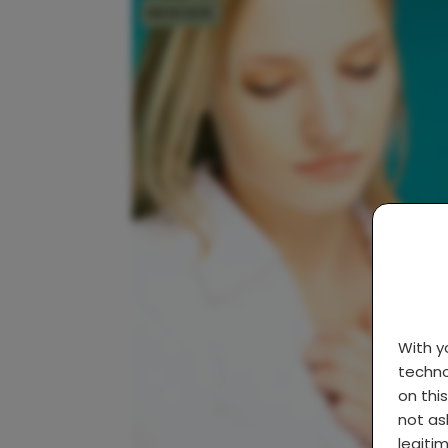
MOEDER
With 
techno
on thi
not as
legiti