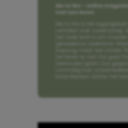
Me to We – online magazin
met een leven
Me to We is het tegengeluid 
verhalen over ouderschap. W
het vaak écht is om moeder t
genadeloos realistisch. Alti
knipoog, maar wel zonder fi
het leven er aan toe gaat m
(eenouder)gezin. Dus gega
rommelig huis, schuimbekke
boze kleuters achter het be