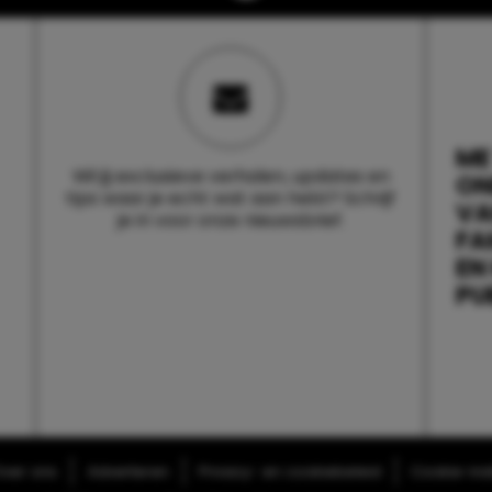
ME
Wil jij exclusieve verhalen, updates en
ON
tips waar je echt wat aan hebt? Schrijf
V
je in voor onze nieuwsbrief.
FA
EN
PU
ver ons
Adverteren
Privacy- en cookiebeleid
Cookie-inst