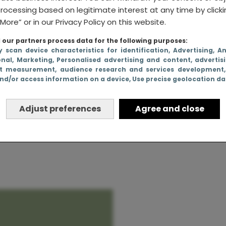
rocessing based on legitimate interest at any time by click
More” or in our Privacy Policy on this website.
our partners process data for the following purposes:
rom moet
y scan device characteristics for identification
, Advertising
, A
onal
, Marketing
, Personalised advertising and content, advertis
fronteerd
t measurement, audience research and services development
nd/or access information on a device
, Use precise geolocation d
dood van
chters?”
Adjust preferences
Agree and close