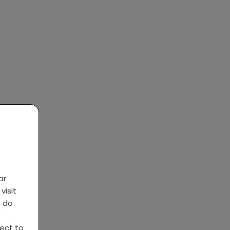
ar
visit
s do
ject to