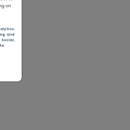
ing on
nalytics
,
ing and
, Social
,
ata