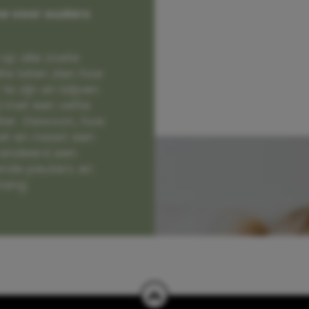
e voor ouders
op alle zoete
e laten zien hoe
e zijn en blijven
jd met een vette
lter. Gewoon, hoe
et en naast een
randeerd een
nde peuters en
hang.