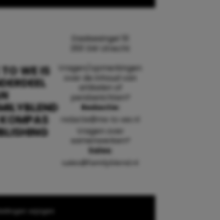
Daalsesingel 51
3511 SW Utrecht
Vragen/opmerkingen
 TO WE IS
over de inhoud van
DERDEEL
artikelen of
AN
persberichten?
MILYBLEND
Redactie:
 KOMPAS
redactie@me-to-we.nl
BLISHING
Vragen over
samenwerken?
Sales:
sales@familyblend.nl
ellingen wijzigen