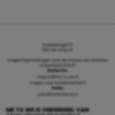
Daalsesingel 51
3511 SW Utrecht
Vragen/opmerkingen over de inhoud van artikelen
of persberichten?
Redactie:
redactie@me-to-we.nl
Vragen over samenwerken?
Sales:
sales@familyblend.nl
ME TO WE IS ONDERDEEL VAN