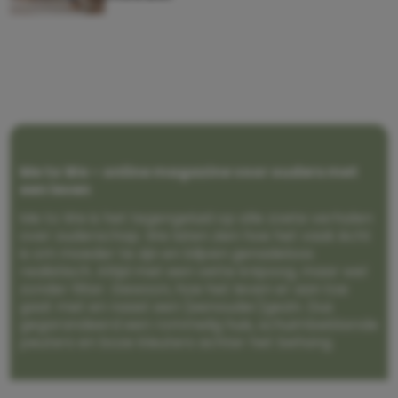
Me to We – online magazine voor ouders met
een leven
Me to We is het tegengeluid op alle zoete verhalen
over ouderschap. We laten zien hoe het vaak écht
is om moeder te zijn en blijven genadeloos
realistisch. Altijd met een vette knipoog, maar wel
zonder filter. Gewoon, hoe het leven er aan toe
gaat met en naast een (eenouder)gezin. Dus
gegarandeerd een rommelig huis, schuimbekkende
peuters en boze kleuters achter het behang.