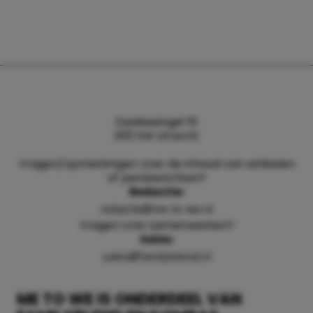
Daalsesingel 51
3511 SW Utrecht
Vragen/opmerkingen over de inhoud van artikelen
of persberichten?
Redactie:
redactie@me-to-we.nl
Vragen over samenwerken?
Sales:
sales@familyblend.nl
ME TO WE IS ONDERDEEL VAN