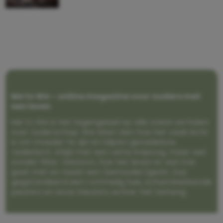
Me to We – online magazine voor ouders met
een leven
Me to We is het tegengeluid op alle zoete verhalen
over ouderschap. We laten zien hoe het vaak écht
is om moeder te zijn en blijven genadeloos
realistisch. Altijd met een vette knipoog, maar wel
zonder filter. Gewoon, hoe het leven er aan toe
gaat met en naast een (eenouder)gezin. Dus
gegarandeerd een rommelig huis, schuimbekkende
peuters en boze kleuters achter het behang.