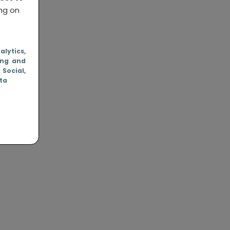
ing on
nalytics
,
ing and
, Social
,
ata