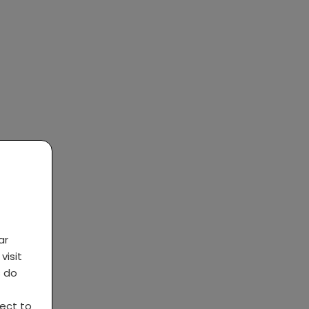
ar
visit
s do
ject to