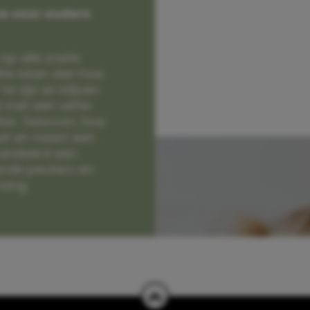
e voor ouders
op alle zoete
e laten zien hoe
e zijn en blijven
jd met een vette
lter. Gewoon, hoe
et en naast een
randeerd een
nde peuters en
hang.