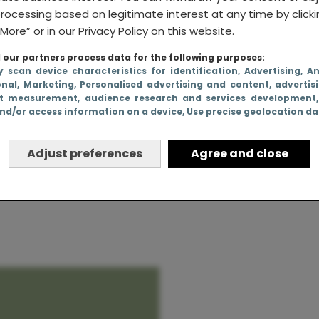
rocessing based on legitimate interest at any time by click
More” or in our Privacy Policy on this website.
our partners process data for the following purposes:
 premier
y scan device characteristics for identification
, Advertising
, A
onal
, Marketing
, Personalised advertising and content, advertis
der het
t measurement, audience research and services development
nd/or access information on a device
, Use precise geolocation d
schap te
Adjust preferences
Agree and close