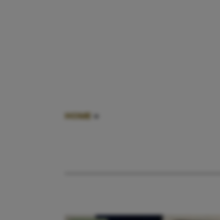
HOME
»
POLITICA'S