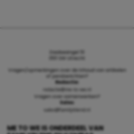
Daalsesingel 51
3511 SW Utrecht
Vragen/opmerkingen over de inhoud van artikelen
of persberichten?
Redactie:
redactie@me-to-we.nl
Vragen over samenwerken?
Sales:
sales@familyblend.nl
ME TO WE IS ONDERDEEL VAN