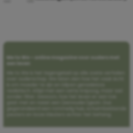
Me to We – online magazine voor ouders met
een leven
Me to We is het tegengeluid op alle zoete verhalen
over ouderschap. We laten zien hoe het vaak écht
is om moeder te zijn en blijven genadeloos
realistisch. Altijd met een vette knipoog, maar wel
zonder filter. Gewoon, hoe het leven er aan toe
gaat met en naast een (eenouder)gezin. Dus
gegarandeerd een rommelig huis, schuimbekkende
peuters en boze kleuters achter het behang.